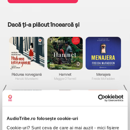
Dacă ți-a plăcut încearcă și
a...
Pădurea norvegiană
Hamnet
Menajera
I
Haruki Murakami
Maggie O'Farrell
Freida McFadden
AudioTribe.ro folosește cookie-uri
Cookie-uri? Sunt ceva de care ai mai auzit - mici fișiere
Elita de Argint (Elita
Diavolul se îmbracă de
Migdală