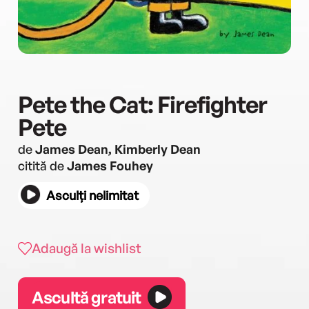
Pete the Cat: Firefighter
Pete
de
James Dean, Kimberly Dean
citită de
James Fouhey
Asculți nelimitat
Adaugă la wishlist
Ascultă gratuit