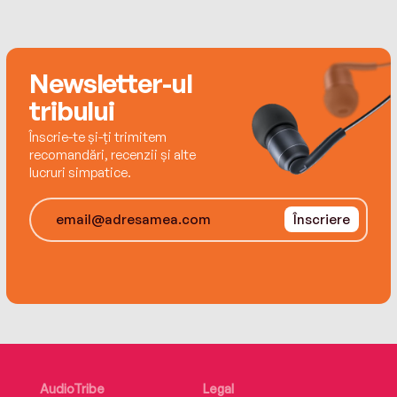
Kimberly lives in Georgia with her dog, Gypsy, and
cat, Phoebe.
Newsletter-ul
tribului
Înscrie-te și-ți trimitem
recomandări, recenzii și alte
lucruri simpatice.
Înscriere
AudioTribe
Legal