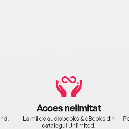
Acces nelimitat
ând.
La mii de audiobooks & eBooks din
Po
catalogul Unlimited.