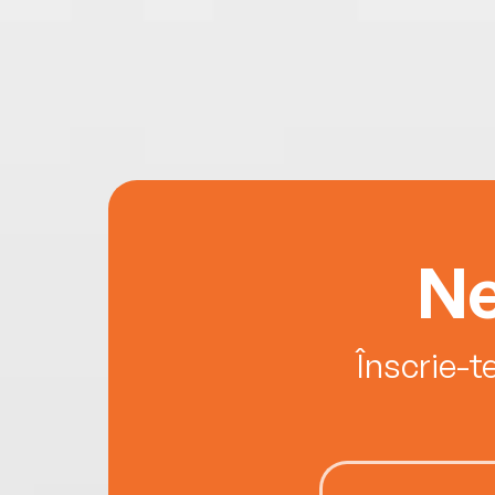
Ne
Înscrie-t