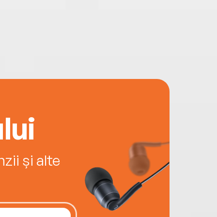
lui
ii și alte