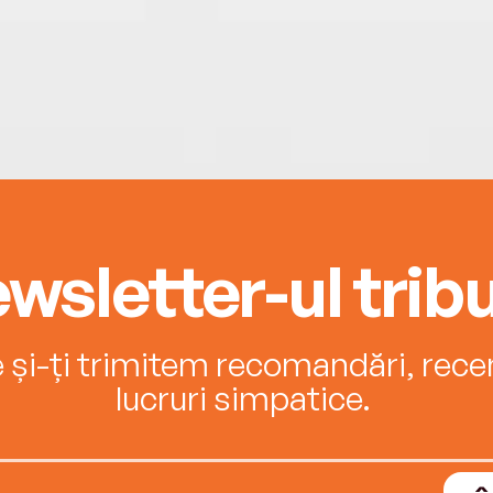
wsletter-ul tribu
e și-ți trimitem recomandări, recenz
lucruri simpatice.