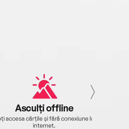
Asculți offline
Aj
ți accesa cărțile și fără conexiune la
Ascultă a
internet.