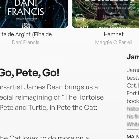
lita de Argint (Elita de...
Hamnet
Dani Francis
Maggie O'Farrell
Jam
Go, Pete, Go!
Jame
bests
Cat. 
r-artist James Dean brings us a
Fort 
ecial reimagining of “The Tortoise
book,
ete and Turtle, in Pete the Cat:
histo
his f
White
publi
MAI 
the Cat loves to do more on a