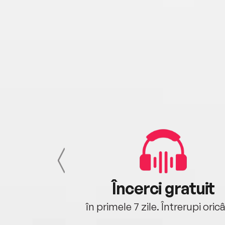
cu tine
Încerci gratuit
oriunde ești.
în primele 7 zile. Întrerupi oric