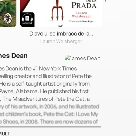
Diavolul se îmbracă de la...
Lauren Weisberger
Fre
es Dean
s Dean is the #1 New York Times
elling creator and illustrator of Pete the
He is a self-taught artist originally from
Payne, Alabama. He published his first
 The Misadventures of Pete the Cat, a
ry of his artwork, in 2006, and he illustrated
irst children’s book, Pete the Cat: I Love My
 Shoes, in 2008. There are now dozens of
shed Pete the Cat titles, all inspired by
MULT