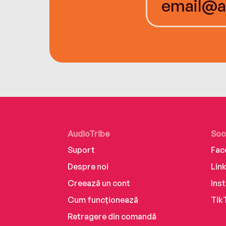
AudioTribe
Soc
Suport
Fac
Despre noi
Lin
Creează un cont
Ins
Cum funcționează
Tik
Retragere din comandă