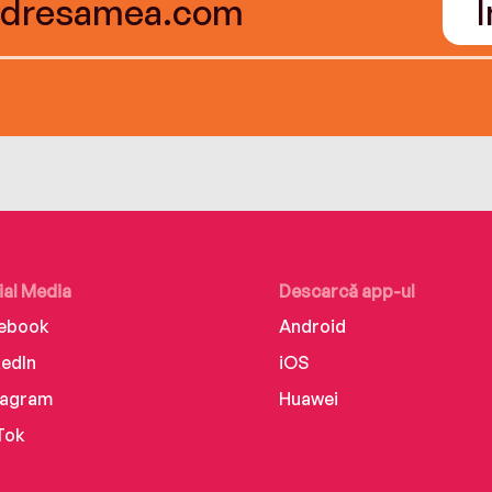
ial Media
Descarcă app-ul
ebook
Android
kedIn
iOS
tagram
Huawei
Tok