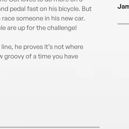
James
Jam
 and pedal fast on his bicycle. But
o race someone in his new car.
e are up for the challenge!
line, he proves it’s not where
ow groovy of a time you have