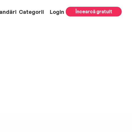
andări
Categorii
Login
Încearcă gratuit