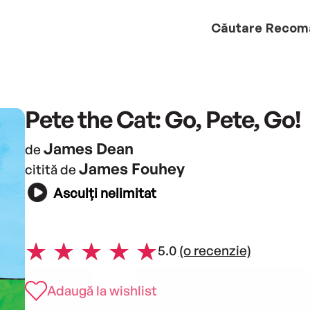
Căutare
Recom
Pete the Cat: Go, Pete, Go!
James Dean
de
James Fouhey
citită de
Asculți nelimitat
5.0
(o recenzie)
Adaugă la wishlist