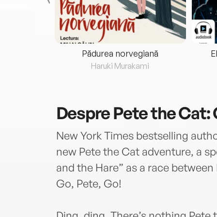
eria...
Pădurea norvegiană
E
ris
Haruki Murakami
Despre
Pete the Cat: 
New York Times bestselling autho
new Pete the Cat adventure, a sp
and the Hare” as a race between P
Go, Pete, Go!
Ding, ding. There’s nothing Pete 