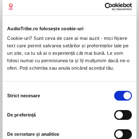
de...
la...
Dani Francis
Lauren Weisberger
Sohn Won-pyung
AudioTribe.ro folosește cookie-uri
Despre
carte
Cookie-uri? Sunt ceva de care ai mai auzit - mici fișiere
text care permit salvarea setărilor și preferințelor tale pe
Pete the Cat helps out at the supermarket in
un site, ca tu să ai o experiență cât mai bună. Le vom
thisLevel 1 I Can Read tale fromNew York
folosi numai cu permisiunea ta și îți mulțumim dacă ne-o
Timesbestselling creators Kimberly and James
oferi. Poți schimba sau anula oricând acordul tău.
Dean
MAI MULT
Along with his dad and brother, Pete the
Selecția
În acest moment nu există recenzii
Catheads off to the supermarket.But what
Strict necesare
consimțământului
pentru această carte
happens when Dad loses the grocery listbefore
they even get there? It’s up toPete and Bob to
James Dean
help remind Dad what was on their list!
De preferință
James Dean is the #1 New York Times bestselling
Pete the Cat's Trip to the Supermarket is a
creator and illustrator of Pete the Cat. He is a self-
De cercetare și analitice
Level I Can Read book, perfect for children