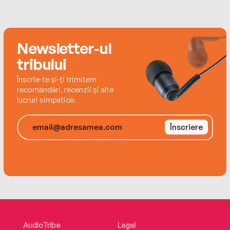
Kimberly lives in Georgia with her dog, Gypsy, and
cat, Phoebe.
Newsletter-ul
tribului
Înscrie-te și-ți trimitem
recomandări, recenzii și alte
lucruri simpatice.
Înscriere
AudioTribe
Legal