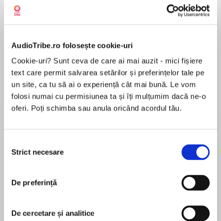
de...
la...
Dani Francis
Lauren Weisberger
Sohn Won-pyung
AudioTribe.ro folosește cookie-uri
Despre
carte
Cookie-uri? Sunt ceva de care ai mai auzit - mici fișiere
text care permit salvarea setărilor și preferințelor tale pe
Thisgroovy series from New York Times
un site, ca tu să ai o experiență cât mai bună. Le vom
bestselling team James and Kimberly Dean
folosi numai cu permisiunea ta și îți mulțumim dacă ne-o
introduces Pete the Cat before he was Pete the
oferi. Poți schimba sau anula oricând acordul tău.
Cat...when he was little Pete the Kitty!
MAI MULT
Pete the Kitty is super excited to visit his friend
Selecția
În acest moment nu există recenzii
Grumpy Toad’s house for a playdate! Grumpy
Strict necesare
consimțământului
pentru această carte
Toad has all the best toys: a truck, building
blocks, and a superhero cape. Far out! It’s going
James Dean
to be cat-tastic!
De preferință
James Dean is the #1 New York Times bestselling
But when Grumpy Toad refuses to share any of
creator and illustrator of Pete the Cat. He is a self-
De cercetare și analitice
his cool toys with Pete, neither of them are