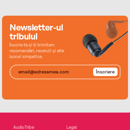
Kimberly lives in Georgia with her dog, Gypsy, and
cat, Phoebe.
Newsletter-ul
tribului
Înscrie-te și-ți trimitem
recomandări, recenzii și alte
lucruri simpatice.
Înscriere
AudioTribe
Legal