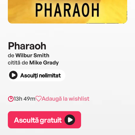
Pharaoh
de
Wilbur Smith
citită de
Mike Grady
Asculți nelimitat
13h 49m
Adaugă la wishlist
Ascultă gratuit