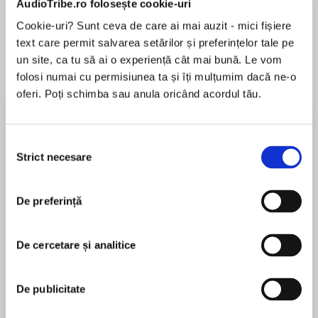
AudioTribe.ro folosește cookie-uri
Cookie-uri? Sunt ceva de care ai mai auzit - mici fișiere
text care permit salvarea setărilor și preferințelor tale pe
Despre
carte
un site, ca tu să ai o experiență cât mai bună. Le vom
folosi numai cu permisiunea ta și îți mulțumim dacă ne-o
The Worldwide Number One Bestseller Wilbur
oferi. Poți schimba sau anula oricând acordul tău.
Smith returns to Ancient Egypt in a captivating
new novel that will transport you to
extraordinary times.
Selecția
Strict necesare
consimțământului
MAI MULT
În acest moment nu există recenzii
EGYPT IS UNDER ATTACK.
De preferință
pentru această carte
Pharaoh Tamose lies mortally wounded. The
De cercetare și analitice
ancient city of Luxor is surrounded, All seems
Wilbur Smith
lost.
De publicitate
Described by Stephen King as “the best historical
novelist,” WILBUR SMITH made his debut in 1964