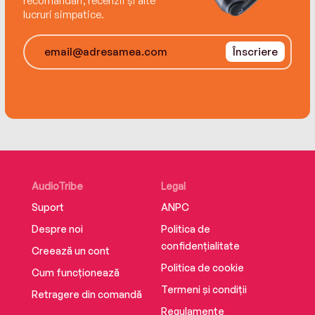
recomandări, recenzii și alte
lucruri simpatice.
Înscriere
AudioTribe
Legal
Suport
ANPC
Despre noi
Politica de
confidențialitate
Creează un cont
Politica de cookie
Cum funcționează
Termeni și condiții
Retragere din comandă
Regulamente