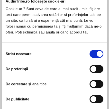
AudioTribe.ro folosește cookie-uri
Cookie-uri? Sunt ceva de care ai mai auzit - mici fișiere
text care permit salvarea setărilor și preferințelor tale pe
Despre
carte
un site, ca tu să ai o experiență cât mai bună. Le vom
folosi numai cu permisiunea ta și îți mulțumim dacă ne-o
A classic Agatha Christie short story, available
oferi. Poți schimba sau anula oricând acordul tău.
individually for the first time on audio.
Selecția
Recently swept off her feet, after a week of
Strict necesare
consimțământului
MAI MULT
courting, the newly married Alix Martin is a
În acest moment nu există recenzii
woman obsessed by a reoccurring dream of her
De preferință
pentru această carte
new husband’s murder. Each time she can see
the murderer clearly and it is the mild mannered
man she had almost married wreaking his
De cercetare și analitice
revenge. But, what is worse is that at the end of
Agatha Christie
the dream she thanks the murderer.
De publicitate
Agatha Christie is known throughout the world as
the Queen of Crime. Her books have sold over a