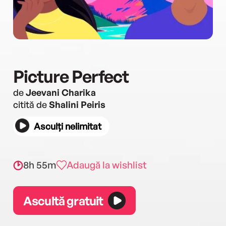
Picture Perfect
de
Jeevani Charika
citită de
Shalini Peiris
Asculți nelimitat
8h 55m
Adaugă la wishlist
Ascultă gratuit