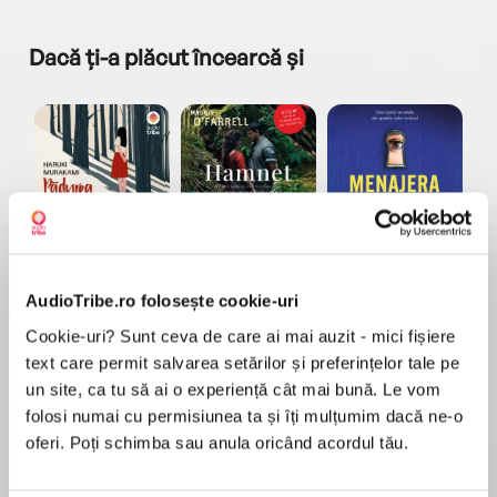
Dacă ți-a plăcut încearcă și
a...
Pădurea norvegiană
Hamnet
Menajera
I
Haruki Murakami
Maggie O'Farrell
Freida McFadden
AudioTribe.ro folosește cookie-uri
Cookie-uri? Sunt ceva de care ai mai auzit - mici fișiere
text care permit salvarea setărilor și preferințelor tale pe
un site, ca tu să ai o experiență cât mai bună. Le vom
folosi numai cu permisiunea ta și îți mulțumim dacă ne-o
oferi. Poți schimba sau anula oricând acordul tău.
Elita de Argint (Elita
Diavolul se îmbracă de
Migdală
de...
la...
Dani Francis
Lauren Weisberger
Sohn Won-pyung