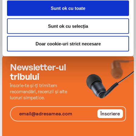
miraculoase, lăsate în urmă de falezele care s-
au retras sub acțiunea erozivă a valurilor. Însoțit
Sunt ok cu toate
de prietenul său, alpinistul du Lac, Tesson
pornește într-o palpitantă călătorie care îl
Sunt ok cu selecția
poartă prin întreaga lume și de-a lungul căreia
escaladează peste o sută de astfel de stânci,
riscându-și nu de puține ori viața. Ce-l mână
Doar cookie-uri strict necesare
însă nu e atât gustul pentru pericol sau ambiția
pionieratului, cât intuiția că aceste santinele
Newsletter-ul
singuratice ale mării au ceva fundamental de
spus despre condiția omului contemporan,
tribului
pentru care libertatea înseamnă adesea curajul
Înscrie-te și-ți trimitem
de a rămâne în urmă.
recomandări, recenzii și alte
lucruri simpatice.
„Bătând lumea în lung și-n lat, Sylvain Tesson
face elogiul unui nou nomadism romantic, pe
Înscriere
care-l opune ritmului frenetic al lumii moderne.“
- Le Monde