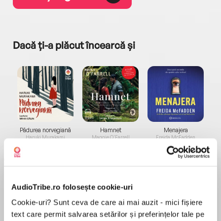
Dacă ți-a plăcut încearcă și
a...
Pădurea norvegiană
Hamnet
Menajera
I
Haruki Murakami
Maggie O'Farrell
Freida McFadden
AudioTribe.ro folosește cookie-uri
Cookie-uri? Sunt ceva de care ai mai auzit - mici fișiere
text care permit salvarea setărilor și preferințelor tale pe
Elita de Argint (Elita
Diavolul se îmbracă de
Migdală