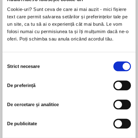
de...
la...
Dani Francis
Lauren Weisberger
Sohn Won-pyung
Cookie-uri? Sunt ceva de care ai mai auzit - mici fișiere
text care permit salvarea setărilor și preferințelor tale pe
un site, ca tu să ai o experiență cât mai bună. Le vom
folosi numai cu permisiunea ta și îți mulțumim dacă ne-o
Despre
carte
oferi. Poți schimba sau anula oricând acordul tău.
Readers can watch Pinkalicious and Peterrific
on the funtastic PBS Kids TV series Pinkalicious
Selecția
& Peterrific!
Strict necesare
consimțământului
#1 New York Times bestselling author Victoria
MAI MULT
Kann is back with a new I Can Read story
De preferință
În acest moment nu există recenzii
featuring Pinkalicious!
pentru această carte
De cercetare și analitice
When Pinkalicious goes on a class trip to the
Victoria Kann
birdhouse, she can't wait to see all the different
birds—especially the rare pink parakeet!
De publicitate
Victoria Kann is the author-artist of Rubylicious,
Pinkalicious sees lovebirds, peacocks, toucans,
theNew York TimesbestsellerPeterrific, and four
and even one very chatty parrot, but no