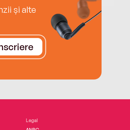
ii și alte
Înscriere
Legal
ANPC