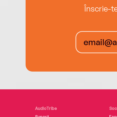
Înscrie-t
AudioTribe
Soc
Suport
Fac