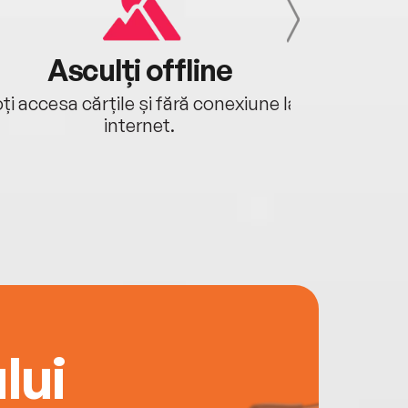
Asculți offline
Aj
ți accesa cărțile și fără conexiune la
Ascultă a
internet.
lui