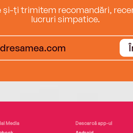
e și-ți trimitem recomandări, recenz
lucruri simpatice.
ial Media
Descarcă app-ul
ebook
Android