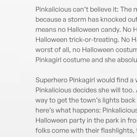
Pinkalicious can’t believe it: Th
because a storm has knocked out
means no Halloween candy. No Ha
Halloween trick-or-treating. No H
worst of all, no Halloween costum
Pinkagirl costume and she absolut
Superhero Pinkagirl would find a
Pinkalicious decides she will too. 
way to get the town’s lights bac
here’s what happens: Pinkaliciou
Halloween party in the park in fro
folks come with their flashlights