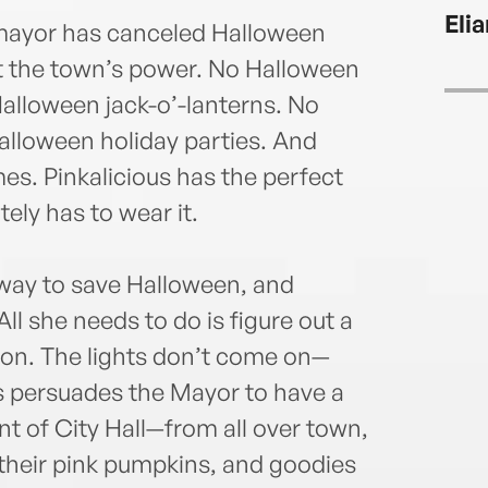
sold
Eli
perfo
e mayor has canceled Halloween
co–ex
 the town’s power. No Halloween
Peter
lloween jack-o’-lanterns. No
artw
alloween holiday parties. And
many
lives
es. Pinkalicious has the perfect
can f
ely has to wear it.
Twitt
visit
 way to save Halloween, and
All she needs to do is figure out a
k on. The lights don’t come on—
s persuades the Mayor to have a
nt of City Hall—from all over town,
, their pink pumpkins, and goodies