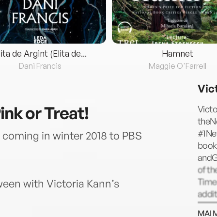
lita de Argint (Elita de...
Hamnet
Dani Francis
Maggie O'Farrell
Vic
ink or Treat!
Victo
theNe
#1Ne
 coming in winter 2018 to PBS
books
andGo
of t
Times
oween with Victoria Kann’s
addit
Music
MAI 