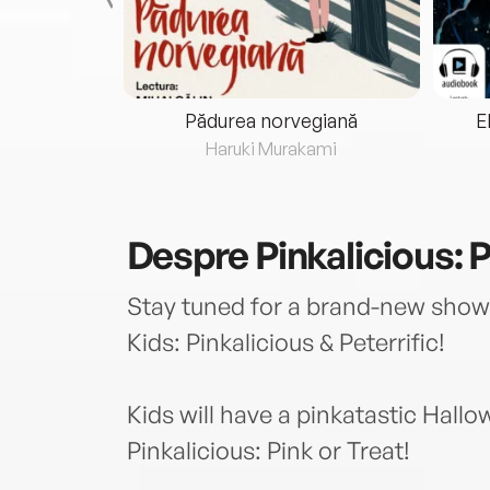
eria...
Pădurea norvegiană
E
ris
Haruki Murakami
Despre
Pinkalicious: P
Stay tuned for a brand-new show
Kids: Pinkalicious & Peterrific!
Kids will have a pinkatastic Hall
Pinkalicious: Pink or Treat!