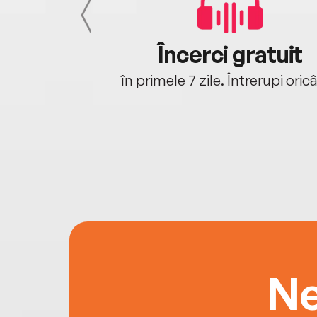
cu tine
Încerci gratuit
oriunde ești.
în primele 7 zile. Întrerupi oric
Ne