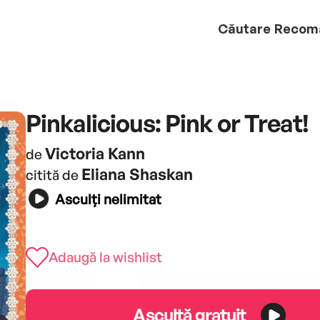
Căutare
Recom
Pinkalicious: Pink or Treat!
Victoria Kann
de
Eliana Shaskan
citită de
Asculți nelimitat
Adaugă la wishlist
Ascultă gratuit