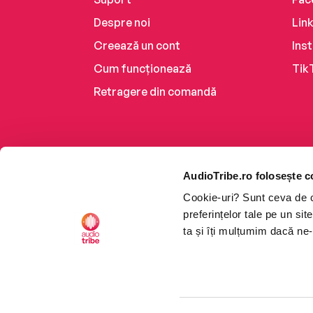
Despre noi
Lin
Creează un cont
Ins
Cum funcționează
Tik
Retragere din comandă
AudioTribe.ro folosește c
Cookie-uri? Sunt ceva de ca
preferințelor tale pe un si
ta și îți mulțumim dacă ne-
Platforma de audiobooks ș