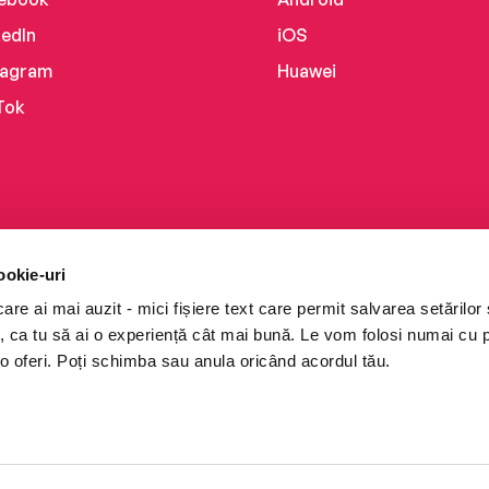
kedIn
iOS
tagram
Huawei
Tok
ookie-uri
re ai mai auzit - mici fișiere text care permit salvarea setărilor 
te, ca tu să ai o experiență cât mai bună. Le vom folosi numai cu
o oferi. Poți schimba sau anula oricând acordul tău.
i books a Cărturești.