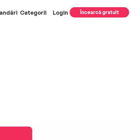
andări
Categorii
Login
Încearcă gratuit