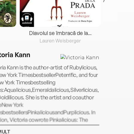
Diavolul se îmbracă de la...
Lauren Weisberger
Fre
toria Kann
ria Kann is the author-artist of Rubylicious,
w York TimesbestsellerPeterrific, and four
w York Timesbestselling
:Aqualicious,Emeraldalicious,Silverlicious,
ldilicous. She is the artist and coauthor
heNew York
bestsellersPinkaliciousandPurplicious. In
ion, Victoria cowrote Pinkalicious: The
al, which premiered in New York City to
MULT