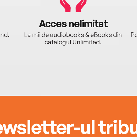
Acces nelimitat
ând.
La mii de audiobooks & eBooks din
Po
catalogul Unlimited.
wsletter-ul tribu