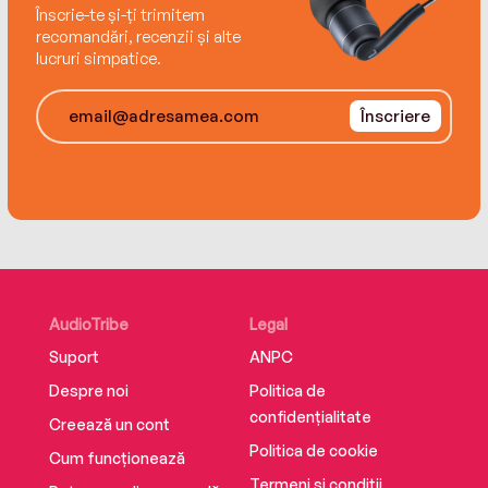
Înscrie-te și-ți trimitem
recomandări, recenzii și alte
lucruri simpatice.
Înscriere
AudioTribe
Legal
Suport
ANPC
Despre noi
Politica de
confidențialitate
Creează un cont
Politica de cookie
Cum funcționează
Termeni și condiții