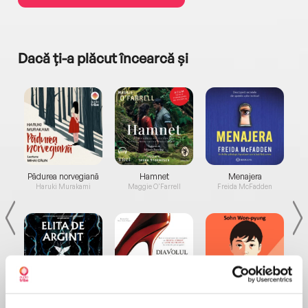
Dacă ți-a plăcut încearcă și
a...
Pădurea norvegiană
Hamnet
Menajera
I
Haruki Murakami
Maggie O'Farrell
Freida McFadden
Elita de Argint (Elita
Diavolul se îmbracă de
Migdală