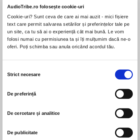
de...
la...
Dani Francis
Lauren Weisberger
Sohn Won-pyung
AudioTribe.ro folosește cookie-uri
Cookie-uri? Sunt ceva de care ai mai auzit - mici fișiere
text care permit salvarea setărilor și preferințelor tale pe
un site, ca tu să ai o experiență cât mai bună. Le vom
Despre
carte
folosi numai cu permisiunea ta și îți mulțumim dacă ne-o
oferi. Poți schimba sau anula oricând acordul tău.
Set sail with the funniest pirate on the seven
seas in this hilarious adventure for readers of
7+.
Selecția
Strict necesare
consimțământului
Pirate Blunderbeard is on a voyage with his
MAI MULT
cousin Redruth and Grandpa Greybeard.
În acest moment nu există recenzii
Blunderbeard hopes it will be like a holiday
De preferință
pentru această carte
cruise, ice-cream, deck chairs and maybe a bit
of swimming. But Grandpa Greybeard is on a
De cercetare și analitice
mission. He wants to get his favourite ship back
from the Scariest Pirate on the high seas he
Amy Sparkes
wants Blunderbeard to help. What could
De publicitate
possibly go wrong?