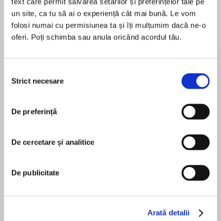
text care permit salvarea setărilor și preferințelor tale pe
un site, ca tu să ai o experiență cât mai bună. Le vom
Elita de Argint (Elita
Diavolul se îmbracă de
Migdală
de...
la...
Dani Francis
Lauren Weisberger
Sohn Won-pyung
folosi numai cu permisiunea ta și îți mulțumim dacă ne-o
oferi. Poți schimba sau anula oricând acordul tău.
Selecția
Despre
carte
Strict necesare
consimțământului
Când Willow se furișează prin gard din grădina
de alături,
De preferință
micuța Sophia se îndrăgostește imediat de
superba
De cercetare și analitice
pisicuță albă, cu pete negre și roșcate. Apoi
MAI MULT
vecinii se mută
În acest moment nu există recenzii
din cartier, și totuși, pisicuța dă târcoale pe
De publicitate
pentru această carte
afară.
Oare Willow a fugit de acasă? Sau există un alt
motiv
Arată detalii
pentru care bietul animăluț e singur pe lume?