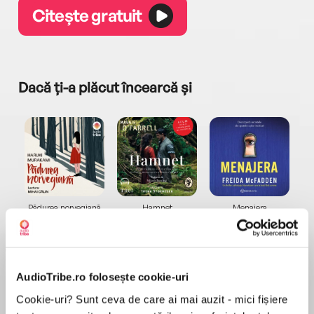
Citește gratuit
Dacă ți-a plăcut încearcă și
a...
Pădurea norvegiană
Hamnet
Menajera
I
Haruki Murakami
Maggie O'Farrell
Freida McFadden
AudioTribe.ro folosește cookie-uri
Cookie-uri? Sunt ceva de care ai mai auzit - mici fișiere