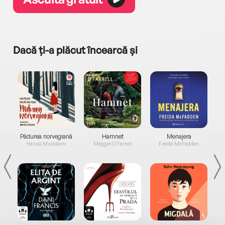
Dacă ți-a plăcut încearcă și
a...
Pădurea norvegiană
Hamnet
Menajera
I
Haruki Murakami
Maggie O'Farrell
Freida McFadden