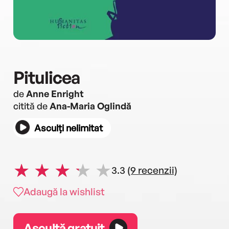
Pitulicea
de
Anne Enright
citită de
Ana-Maria Oglindă
Asculți nelimitat
3.3
(9 recenzii)
Adaugă la wishlist
Ascultă gratuit