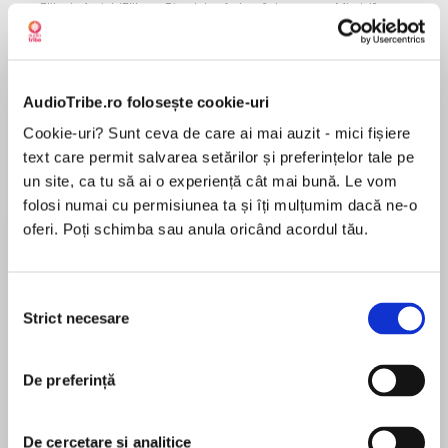
Elita de Argint (Elita
Diavolul se îmbracă de
Migdală
de...
la...
Dani Francis
Lauren Weisberger
Sohn Won-pyung
AudioTribe.ro folosește cookie-uri
Despre
carte
Cookie-uri? Sunt ceva de care ai mai auzit - mici fișiere
text care permit salvarea setărilor și preferințelor tale pe
Roman câștigător al Writer’s Prize for Fiction
un site, ca tu să ai o experiență cât mai bună. Le vom
2024, finalist la Women’s Prize for Fiction în
folosi numai cu permisiunea ta și îți mulțumim dacă ne-o
2024, desemnat drept una dintre cele mai bune
oferi. Poți schimba sau anula oricând acordul tău.
cărți ale anului 2023 de publicațiile The New
Yorker, Washington Post, Time, Kirkus Reviews,
MAI MULT
Harper’s Bazaar, New Statesman și Publishers
Selecția
În acest moment nu există recenzii
Weekly, ales de NPR 2023 în „Books We Love“.
Strict necesare
consimțământului
pentru această carte
Roman despre frumusețe și fragilitate, Pitulicea
De preferință
este povestea unei familii irlandeze ale cărei
traume se transmit, se alimentează și se
Anne Enright
metamorfozează de-a lungul a trei generații:
De cercetare și analitice