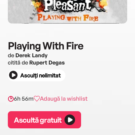
Playing With Fire
de
Derek Landy
citită de
Rupert Degas
Asculți nelimitat
6h 56m
Adaugă la wishlist
Ascultă gratuit