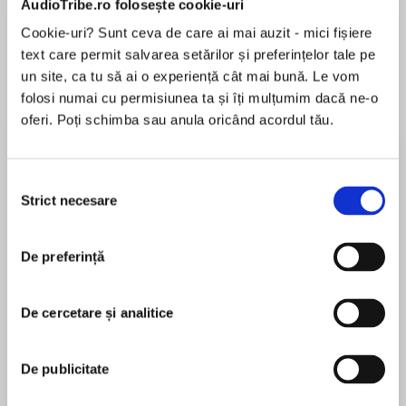
AudioTribe.ro folosește cookie-uri
Cookie-uri? Sunt ceva de care ai mai auzit - mici fișiere
text care permit salvarea setărilor și preferințelor tale pe
Despre
carte
un site, ca tu să ai o experiență cât mai bună. Le vom
folosi numai cu permisiunea ta și îți mulțumim dacă ne-o
Just when you think you’ve saved the world…
oferi. Poți schimba sau anula oricând acordul tău.
"You will kill her?" the Torment asked.
Selecția
Skulduggery sagged. "Yes." He hesitated, then
Strict necesare
consimțământului
MAI MULT
took his gun from his jacket. "I'm sorry, Valkyrie,"
În acest moment nu există recenzii
he said softly.
De preferință
pentru această carte
"Don't talk to me," Valkyrie said. "Just do what
you have to do."
Valkyrie parted her tunic, and Skulduggery
De cercetare și analitice
pointed the gun at the vest beneath.
Derek Landy
"Please forgive me," Skulduggery said, then
De publicitate
aimed the gun at the girl and pulled the trigger.
Derek Landy lives near Dublin. Before writing his
children's story about a sharply-dressed skeleton