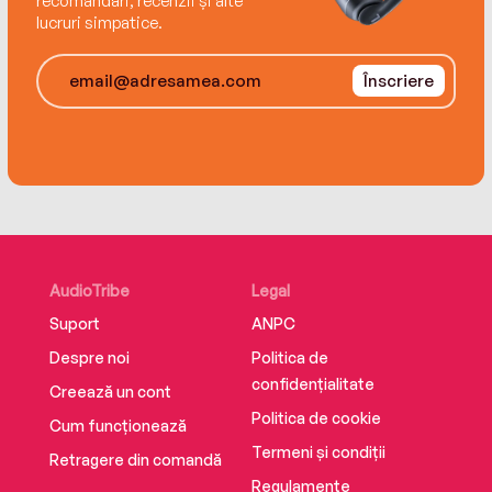
recomandări, recenzii și alte
lucruri simpatice.
Înscriere
AudioTribe
Legal
Suport
ANPC
Despre noi
Politica de
confidențialitate
Creează un cont
Politica de cookie
Cum funcționează
Termeni și condiții
Retragere din comandă
Regulamente