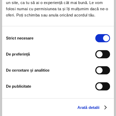
un site, ca tu să ai o experiență cât mai bună. Le vom
de...
la...
Dani Francis
Lauren Weisberger
Sohn Won-pyung
folosi numai cu permisiunea ta și îți mulțumim dacă ne-o
oferi. Poți schimba sau anula oricând acordul tău.
Despre
carte
Selecția
Strict necesare
consimțământului
Premio Novela Europea„Casino de Santiago“
De preferință
Premio dela Crítica de Madrid
De cercetare și analitice
MAI MULT
În acest moment nu există recenzii
Cartea anului 2019, Babelia
pentru această carte
De publicitate
„Luis Landero este unul dintre marii scriitori ai
lumii.“ - Manuel Vilas
Luis Landero
Arată detalii