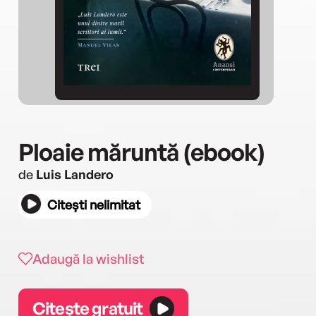
Ploaie măruntă (ebook)
de
Luis Landero
Citești nelimitat
Adaugă la wishlist
Citește gratuit