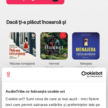
Dacă ți-a plăcut încearcă și
a...
Pădurea norvegiană
Hamnet
Menajera
I
Haruki Murakami
Maggie O'Farrell
Freida McFadden
AudioTribe.ro folosește cookie-uri
Cookie-uri? Sunt ceva de care ai mai auzit - mici fișiere
text care permit salvarea setărilor și preferințelor tale pe
Elita de Argint (Elita
Diavolul se îmbracă de
Migdală