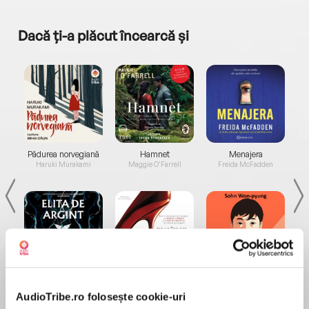
Dacă ți-a plăcut încearcă și
a...
Pădurea norvegiană
Hamnet
Menajera
I
Haruki Murakami
Maggie O'Farrell
Freida McFadden
Elita de Argint (Elita
Diavolul se îmbracă de
Migdală
de...
la...
Dani Francis
Lauren Weisberger
Sohn Won-pyung
AudioTribe.ro folosește cookie-uri