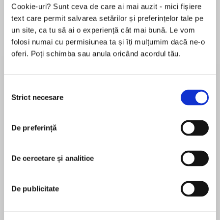
Cookie-uri? Sunt ceva de care ai mai auzit - mici fișiere
text care permit salvarea setărilor și preferințelor tale pe
un site, ca tu să ai o experiență cât mai bună. Le vom
Despre
carte
folosi numai cu permisiunea ta și îți mulțumim dacă ne-o
oferi. Poți schimba sau anula oricând acordul tău.
"When it comes to nerve-shredding, edge-of-
your-seat suspense, Dodd consistently delivers
the goods...Point Last Seen is a gobsmackingly
Selecția
great read."—Booklist STARRED REVIEW
Strict necesare
consimțământului
MAI MULT
Perfect for fans of Lisa Jewell, Karin Slaughter
De preferință
În acest moment nu există recenzii
and Sandra Brown, New York Times bestselling
pentru această carte
author Christina Dodd’s all-new thriller, POINT
LAST SEEN, will have readers keeping the lights
De cercetare și analitice
Christina Dodd
on all night.
New York Times bestselling author Christina Dodd
De publicitate
LIFE LAST SEEN
writes “edge-of-the-seat suspense” (Iris
Johansen) with “brilliantly etched characters,
When you’ve already died, there should be