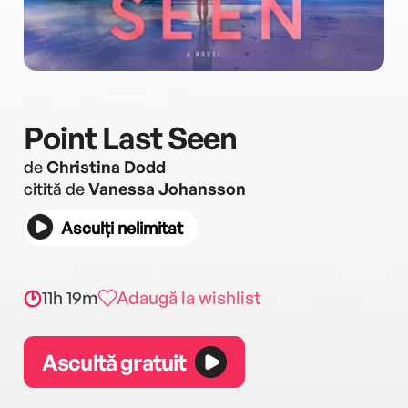
Point Last Seen
de
Christina Dodd
citită de
Vanessa Johansson
Asculți nelimitat
11h 19m
Adaugă la wishlist
Ascultă gratuit