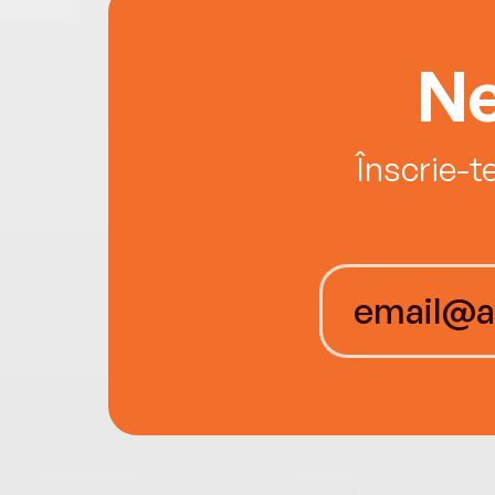
Ne
Înscrie-t