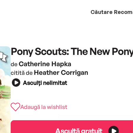
Căutare
Recom
Pony Scouts: The New Pon
Catherine Hapka
de
Heather Corrigan
citită de
Asculți nelimitat
Adaugă la wishlist
Ascultă gratuit