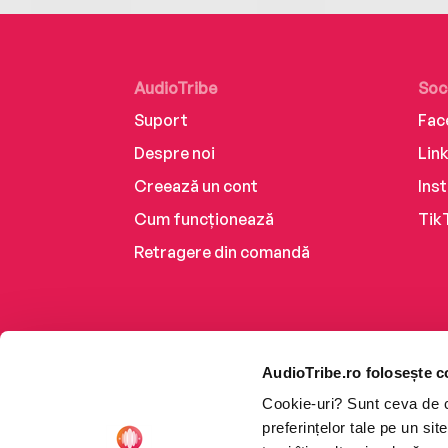
AudioTribe
Soc
Suport
Fac
Despre noi
Lin
Creează un cont
Ins
Cum funcționează
Tik
Retragere din comandă
AudioTribe.ro folosește c
Cookie-uri? Sunt ceva de ca
preferințelor tale pe un si