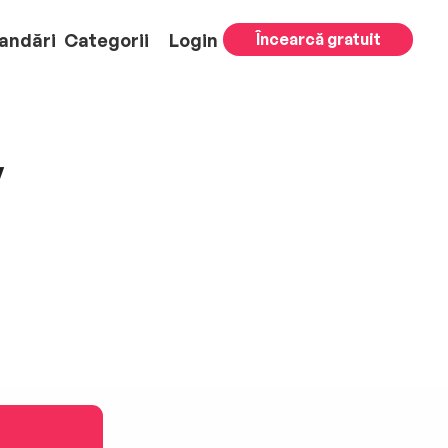
andări
Categorii
Login
Încearcă gratuit
y