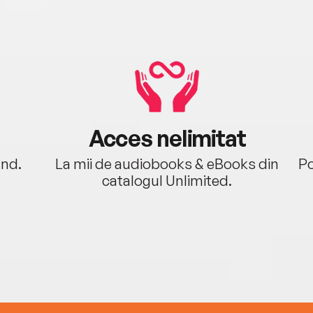
Acces nelimitat
ând.
La mii de audiobooks & eBooks din
Po
catalogul Unlimited.