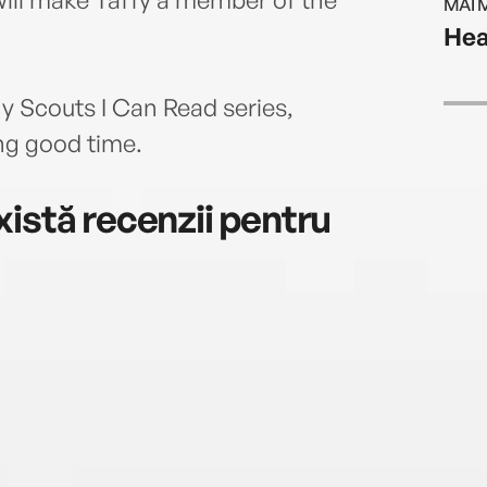
MAI 
Hea
ony Scouts I Can Read series,
ng good time.
istă recenzii pentru