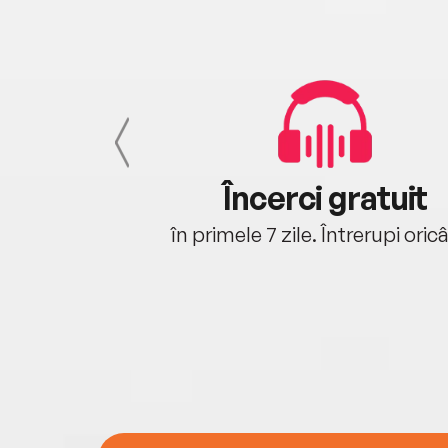
cu tine
Încerci gratuit
oriunde ești.
în primele 7 zile. Întrerupi oric