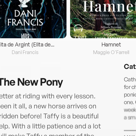
lita de Argint (Elita de...
Hamnet
Dani Francis
Maggie O'Farrell
Cat
 The New Pony
Cath
for c
ponie
ter at riding with every lesson.
one. 
een it all, a new horse arrives on
week 
idden before! Taffy is a beautiful
a sma
p. With a little patience and a lot
 will make Taffy a member of the