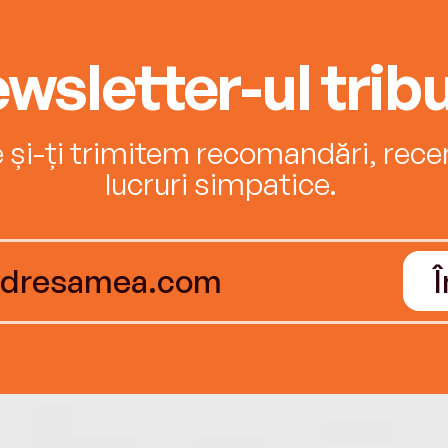
wsletter-ul tribu
e și-ți trimitem recomandări, recenz
lucruri simpatice.