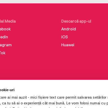
ial Media
Descarcă app-ul
ebook
Android
kedIn
iOS
tagram
Huawei
Tok
ookie-uri
re ai mai auzit - mici fișiere text care permit salvarea setărilor 
te, ca tu să ai o experiență cât mai bună. Le vom folosi numai cu