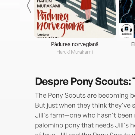
eria...
Pădurea norvegiană
E
ris
Haruki Murakami
Despre
Pony Scouts:
The Pony Scouts are becoming bet
But just when they think they've s
Jill's farm—one who hasn't been r
palomino pony that needs Jill's hel
of love, Jill and the Pony Scouts