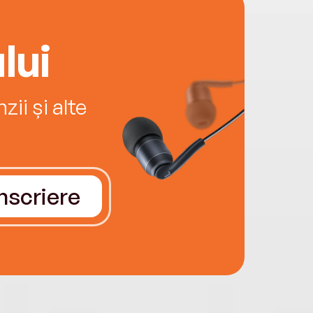
lui
ii și alte
Înscriere