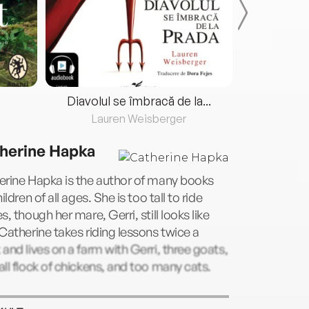
Diavolul se îmbracă de la...
Lauren Weisberger
Fre
herine Hapka
erine Hapka is the author of many books
hildren of all ages. She is too tall to ride
s, though her mare, Gerri, still looks like
Catherine takes riding lessons twice a
and lives on a farm with Gerri, three goats,
ll flock of chickens, and too many cats.