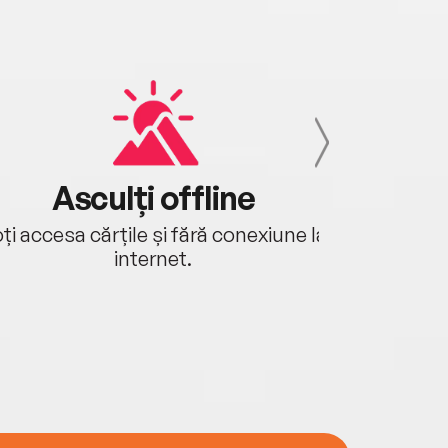
Asculți offline
Aj
ți accesa cărțile și fără conexiune la
Ascultă a
internet.