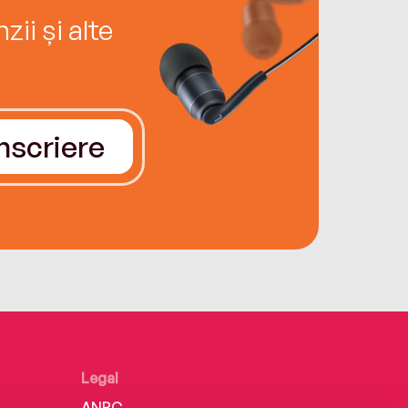
ii și alte
Înscriere
Legal
ANPC