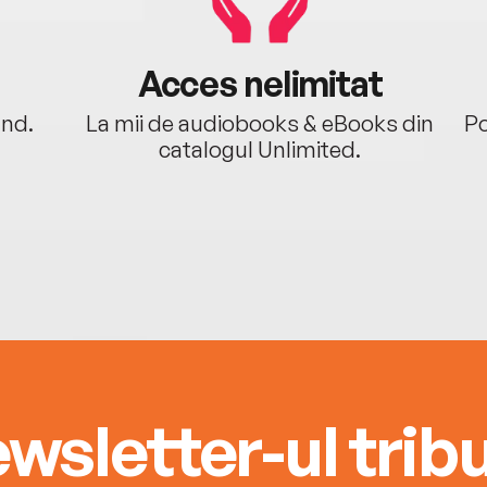
Acces nelimitat
ând.
La mii de audiobooks & eBooks din
Po
catalogul Unlimited.
wsletter-ul tribu