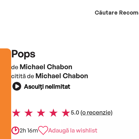
Căutare
Recom
Pops
Michael Chabon
de
Michael Chabon
citită de
Asculți nelimitat
5.0
(o recenzie)
2h 16m
Adaugă la wishlist