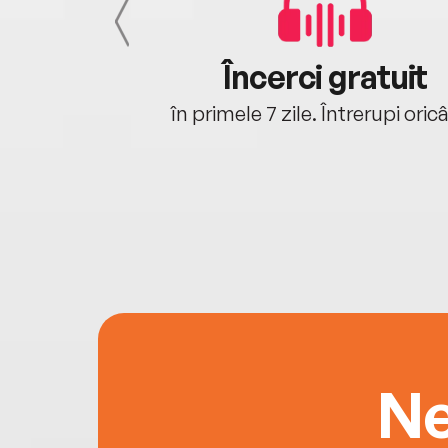
cu tine
Încerci gratuit
oriunde ești.
în primele 7 zile. Întrerupi oric
Ne