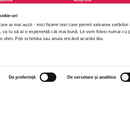
kedIn
iOS
ookie-uri
tagram
Huawei
re ai mai auzit - mici fișiere text care permit salvarea setărilor 
Tok
te, ca tu să ai o experiență cât mai bună. Le vom folosi numai cu
o oferi. Poți schimba sau anula oricând acordul tău.
De preferință
De cercetare și analitice
i books a Cărturești.