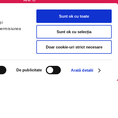
Politica de confidențialitate
Sunt ok cu toate
Politica de cookie
și
Termeni și condiții
 permisiunea
Sunt ok cu selecția
Regulamente
Doar cookie-uri strict necesare
De publicitate
Arată detalii