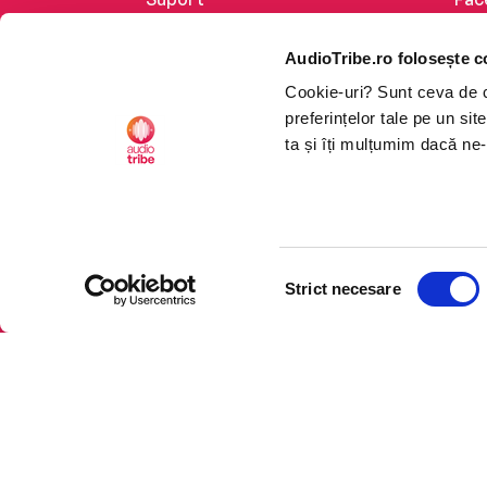
Despre noi
Lin
AudioTribe.ro folosește c
Creează un cont
Ins
Cookie-uri? Sunt ceva de ca
Cum funcționează
Tik
preferințelor tale pe un si
Retragere din comandă
ta și îți mulțumim dacă ne-
Selecția
CTRL+F2
CTRL+F2
Strict necesare
consimțământului
Platforma de audiobooks ș