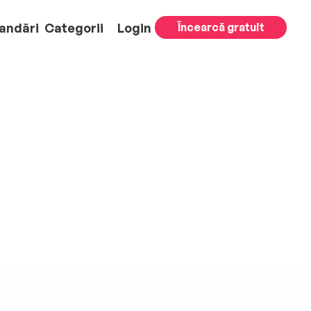
andări
Categorii
Login
Încearcă gratuit