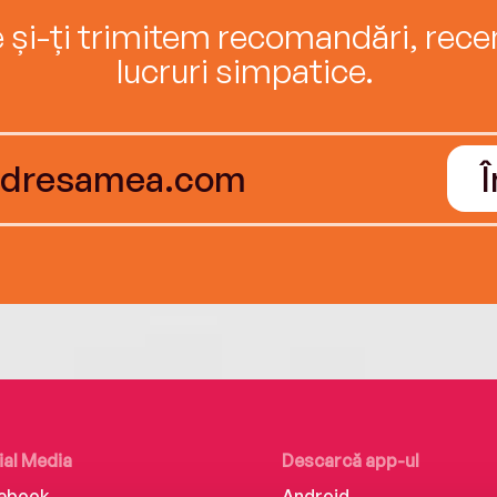
e și-ți trimitem recomandări, recenz
lucruri simpatice.
ial Media
Descarcă app-ul
ebook
Android