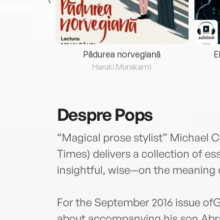
eria...
Pădurea norvegiană
E
ris
Haruki Murakami
Despre
Pops
“Magical prose stylist” Michael
Times) delivers a collection of e
insightful, wise—on the meaning 
For the September 2016 issue of
about accompanying his son Abr