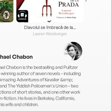
Diavolul se îmbracă de la...
Lauren Weisberger
Fre
hael Chabon
el Chabon is the bestselling and Pulitzer
-winning author of seven novels – including
Amazing Adventures of Kavalier &amp;
 and The Yiddish Policemen's Union – two
ctions of short stories, and one other work
n-fiction. He lives in Berkeley, California,
his wife and children.