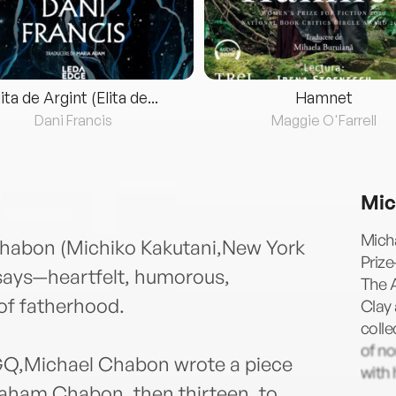
lita de Argint (Elita de...
Hamnet
Dani Francis
Maggie O'Farrell
Mic
Micha
 Chabon (Michiko Kakutani,New York
Prize
ssays—heartfelt, humorous,
The 
of fatherhood.
Clay
colle
of no
GQ,Michael Chabon wrote a piece
with 
aham Chabon, then thirteen, to