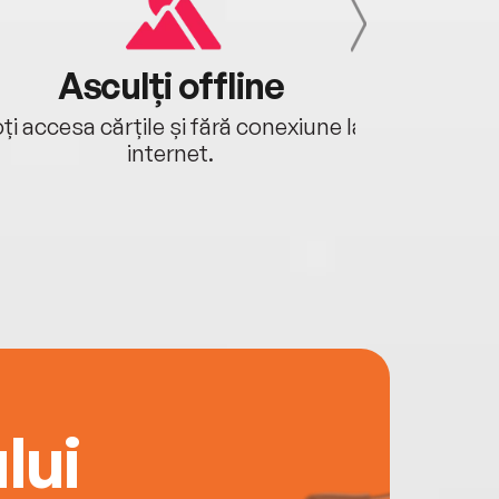
Asculți offline
Aj
ți accesa cărțile și fără conexiune la
Ascultă a
internet.
lui