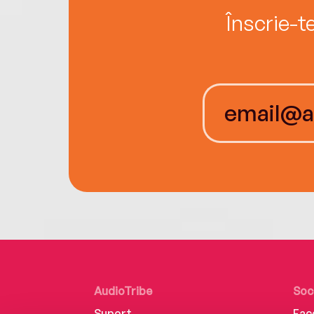
Înscrie-t
AudioTribe
Soc
Suport
Fac