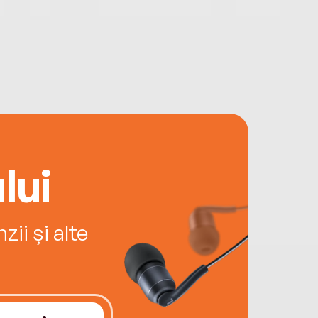
lui
ii și alte