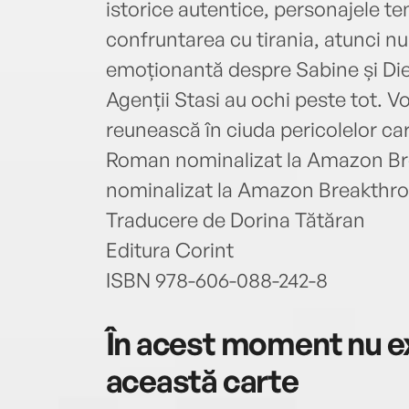
istorice autentice, personajele te
confruntarea cu tirania, atunci n
emoționantă despre Sabine și Die
Agenții Stasi au ochi peste tot. Vo
reunească în ciuda pericolelor ca
Roman nominalizat la Amazon B
nominalizat la Amazon Breakthr
Traducere de Dorina Tătăran
Editura Corint
ISBN 978-606-088-242-8
În acest moment nu ex
această carte