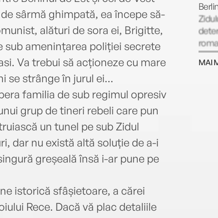
Berli
d de sârmă ghimpată, ea începe să-
Zidul
munist, alături de sora ei, Brigitte,
deter
roman
e sub amenințarea poliției secrete
pe l
si. Va trebui să acționeze cu mare
MAI 
Nove
 se strânge în jurul ei...
Budap
apăru
libera familia de sub regimul opresiv
Corin
nui grup de tineri rebeli care pun
victo
truiască un tunel pe sub Zidul
Angel
myste
ri, dar nu există altă soluție de a-i
într-
 singură greșeală însă i-ar pune pe
roma
ficți
de-Al
ne istorică sfâșietoare, a cărei
Oxfor
ului Rece. Dacă vă plac detaliile