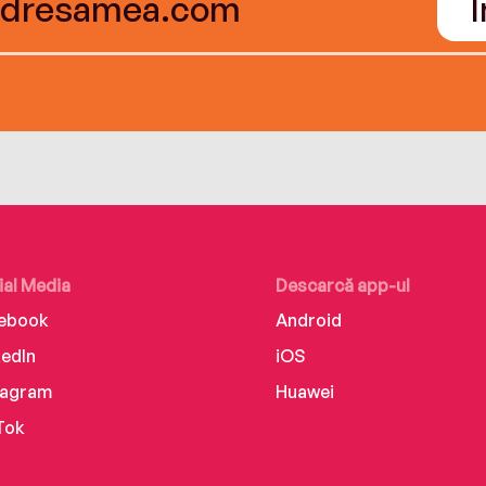
ial Media
Descarcă app-ul
ebook
Android
kedIn
iOS
tagram
Huawei
Tok