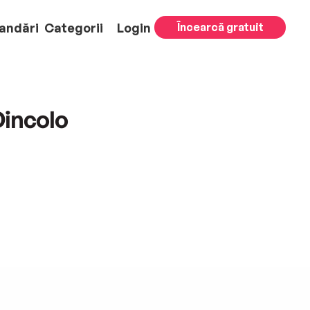
andări
Categorii
Login
Încearcă gratuit
Dincolo