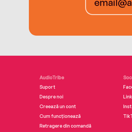
AudioTribe
Soc
Suport
Fac
Despre noi
Lin
Creează un cont
Ins
Cum funcționează
Tik
Retragere din comandă