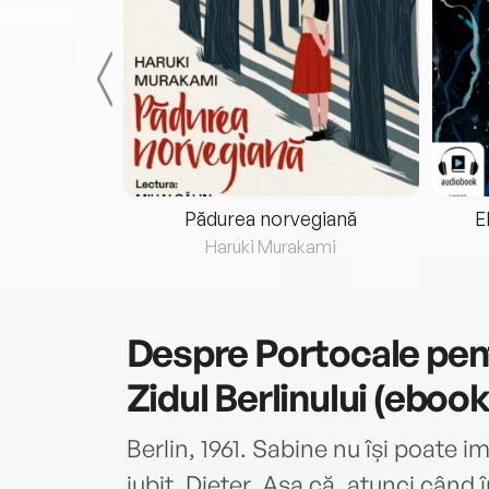
eria...
Pădurea norvegiană
E
ris
Haruki Murakami
Despre
Portocale pen
Zidul Berlinului (ebook
Berlin, 1961. Sabine nu își poate i
iubit, Dieter. Așa că, atunci când î