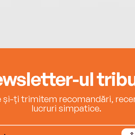
wsletter-ul tribu
e și-ți trimitem recomandări, recenz
lucruri simpatice.