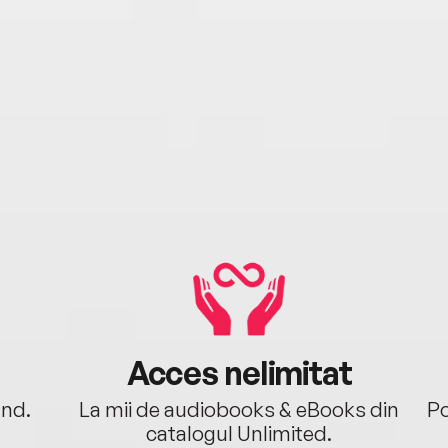
Acces nelimitat
ând.
La mii de audiobooks & eBooks din
Po
catalogul Unlimited.