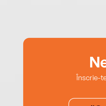
Ne
Înscrie-t