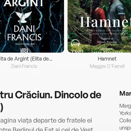
lita de Argint (Elita de...
Hamnet
Dani Francis
Maggie O'Farrell
tru Crăciun. Dincolo de
Mar
)
Marga
Yorks
magina viața departe de fratele ei
Colle
unspr
ntre Berlinul de Est și cel de Vest