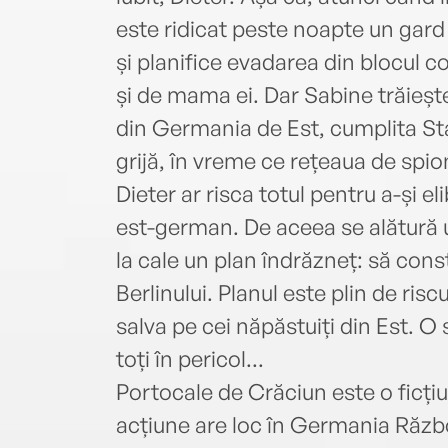
este ridicat peste noapte un gar
și planifice evadarea din blocul co
și de mama ei. Dar Sabine trăieșt
din Germania de Est, cumplita Sta
grijă, în vreme ce rețeaua de spioni
Dieter ar risca totul pentru a-și e
est-german. De aceea se alătură u
la cale un plan îndrăzneț: să cons
Berlinului. Planul este plin de riscu
salva pe cei năpăstuiți din Est. O
toți în pericol...
Portocale de Crăciun este o ficțiu
acțiune are loc în Germania Război