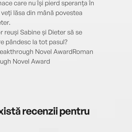
nace care nu își pierd speranța în
u veți lăsa din mână povestea
ter.
r reuși Sabine și Dieter să se
re pândesc la tot pasul?
reakthrough Novel AwardRoman
ough Novel Award
istă recenzii pentru