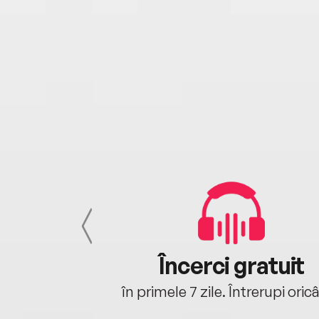
cu tine
Încerci gratuit
oriunde ești.
în primele 7 zile. Întrerupi oric