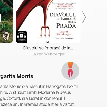
Diavolul se îmbracă de la...
Lauren Weisberger
Fre
garita Morris
rita Morris s-a născut în Harrogate, North
hire. A studiat Limbi Moderne la Jesus
ge, Oxford, și a lucrat în domeniul IT
ezece ani. În vremea studenției, a vizitat