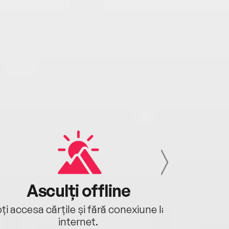
Asculți offline
Aj
ți accesa cărțile și fără conexiune la
Ascultă a
internet.