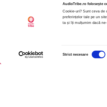
AudioTribe.ro folosește c
Creează un cont
Ins
Cookie-uri? Sunt ceva de ca
Cum funcționează
Tik
preferințelor tale pe un si
Retragere din comandă
ta și îți mulțumim dacă ne-
Selecția
CTRL+F2
CTRL+F2
Strict necesare
consimțământului
Platforma de audiobooks ș
©2026 Nemo EPG SRL. Toat