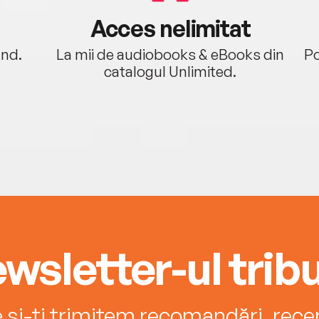
Acces nelimitat
ând.
La mii de audiobooks & eBooks din
Po
catalogul Unlimited.
wsletter-ul tribu
e și-ți trimitem recomandări, recenz