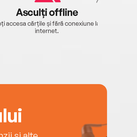
Asculți offline
Aj
ți accesa cărțile și fără conexiune la
Ascultă a
internet.
lui
ii și alte