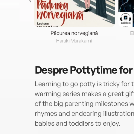
eria...
Pădurea norvegiană
E
ris
Haruki Murakami
Despre
Pottytime for
Learning to go potty is tricky for 
warming series makes a great gift
of the big parenting milestones 
rhymes and endearing illustration
babies and toddlers to enjoy.