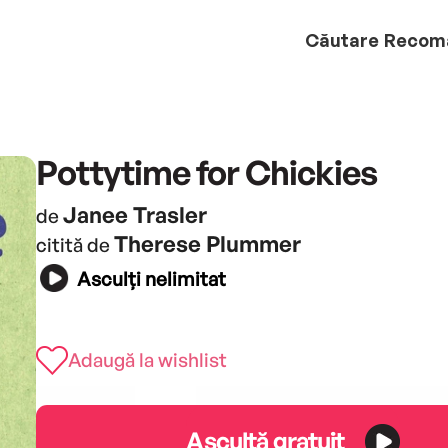
Căutare
Recom
Pottytime for Chickies
Janee Trasler
de
Therese Plummer
citită de
Asculți nelimitat
Adaugă la wishlist
Ascultă gratuit