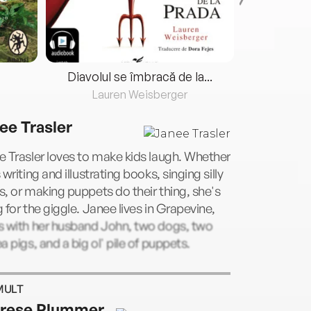
Diavolul se îmbracă de la...
Lauren Weisberger
Fre
ee Trasler
 Trasler loves to make kids laugh. Whether
 writing and illustrating books, singing silly
, or making puppets do their thing, she's
 for the giggle. Janee lives in Grapevine,
s with her husband John, two dogs, two
a pigs, and a big ol' pile of puppets.
MULT
rese Plummer