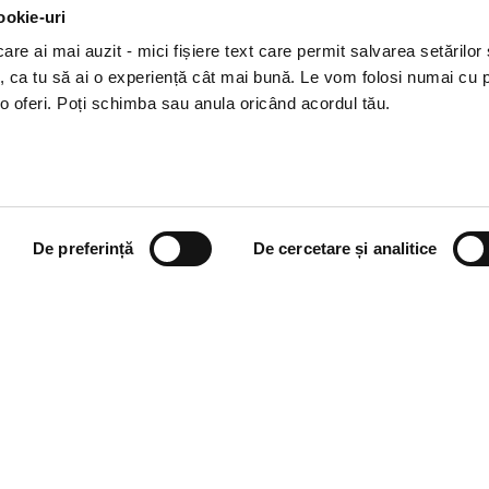
ookie-uri
tagram
Huawei
re ai mai auzit - mici fișiere text care permit salvarea setărilor 
Tok
te, ca tu să ai o experiență cât mai bună. Le vom folosi numai cu
o oferi. Poți schimba sau anula oricând acordul tău.
De preferință
De cercetare și analitice
i books a Cărturești.
e drepturile rezervate.