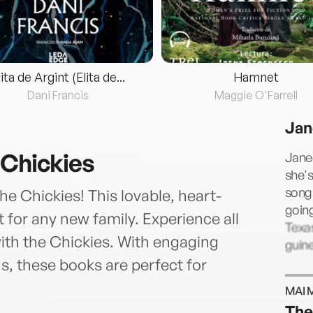
lita de Argint (Elita de...
Hamnet
Dani Francis
Maggie O'Farrell
Jan
 Chickies
Janee
she's
songs
the Chickies! This lovable, heart-
going
 for any new family. Experience all
Texa
with the Chickies. With engaging
guine
s, these books are perfect for
MAI 
The