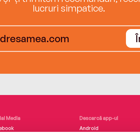
lucruri simpatice.
ial Media
Descarcă app-ul
ebook
Android
kedIn
iOS