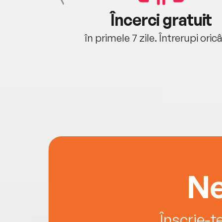
cu tine
Încerci gratuit
oriunde ești.
în primele 7 zile. Întrerupi oric
Ne
Înscrie-t