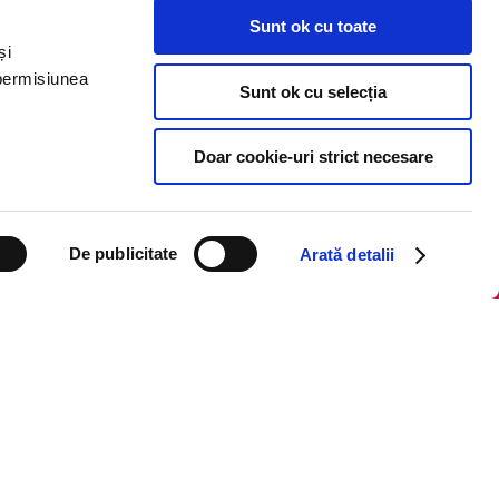
Sunt ok cu toate
Politica de cookie
și
Termeni și condiții
 permisiunea
Sunt ok cu selecția
Regulamente
Doar cookie-uri strict necesare
De publicitate
Arată detalii