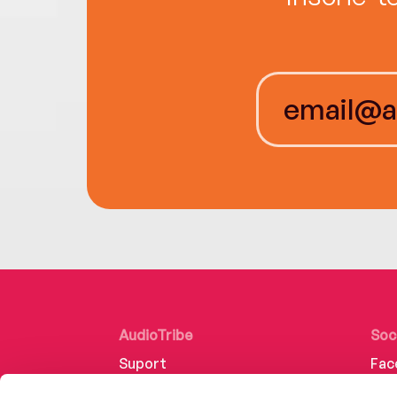
AudioTribe
Soc
Suport
Fac
Despre noi
Lin