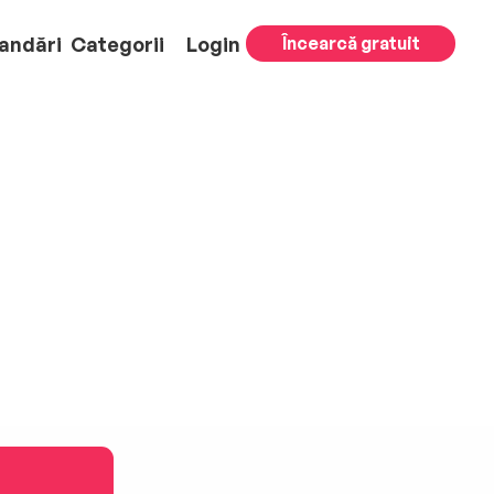
andări
Categorii
Login
Încearcă gratuit