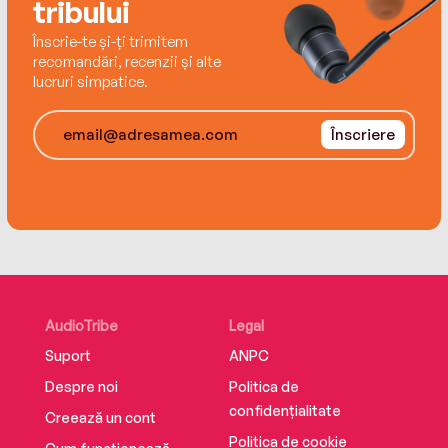
tribului
Înscrie-te și-ți trimitem
recomandări, recenzii și alte
lucruri simpatice.
Înscriere
AudioTribe
Legal
Suport
ANPC
Despre noi
Politica de
confidențialitate
Creează un cont
Politica de cookie