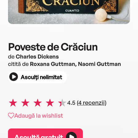
Poveste de Crăciun
de
Charles Dickens
citită de
Roxana Guttman, Naomi Guttman
Asculți nelimitat
4.5
(4 recenzii)
Adaugă la wishlist
Ascultă gratuit