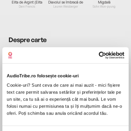
Elita de Argint (Elita
Diavolul se îmbracă de
Migdală
de...
la...
Dani Francis
Lauren Weisberger
Sohn Won-pyung
Despre
carte
Poveste de Crăciun, de Charles Dickens,
relatează transformarea lui Ebenezer Scrooge,
un bătrân avar și lipsit de compasiune, care
disprețuiește Crăciunul și generozitatea. În
AudioTribe.ro folosește cookie-uri
ajunul Crăciunului, Scrooge este vizitat de
MAI MULT
fantoma fostului său partener, Jacob Marley,
Cookie-uri? Sunt ceva de care ai mai auzit - mici fișiere
Recenzii
care îl avertizează să-și schimbe calea pentru a
text care permit salvarea setărilor și preferințelor tale pe
evita un destin teribil.
un site, ca tu să ai o experiență cât mai bună. Le vom
folosi numai cu permisiunea ta și îți mulțumim dacă ne-o
Am vazut desen animat.
Ulterior, este vizitat de Spiritele Crăciunului -
oferi. Poți schimba sau anula oricând acordul tău.
Trecut, Prezent și Viitor- care îi dezvăluie
greșelile din viața sa, suferința pe care o