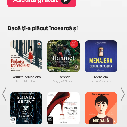
Dacă ți-a plăcut încearcă și
a...
Pădurea norvegiană
Hamnet
Menajera
I
Haruki Murakami
Maggie O'Farrell
Freida McFadden