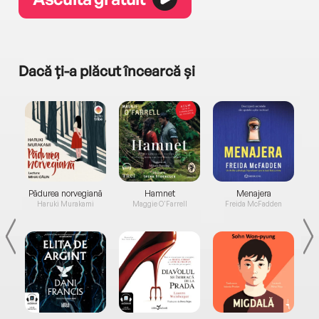
Dacă ți-a plăcut încearcă și
a...
Pădurea norvegiană
Hamnet
Menajera
I
Haruki Murakami
Maggie O'Farrell
Freida McFadden