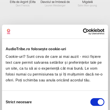
Elita de Argint (Elita
Diavolul se îmbracă de
Migdală
de...
la...
Dani Francis
Lauren Weisberger
Sohn Won-pyung
Despre
carte
În Povestea fetiței pierdute, Elena Lila au ajuns
acum la vârsta maturității; amândouă au avut
AudioTribe.ro folosește cookie-uri
parte atât de împliniri, cât şi de eşecuri. Dincolo
Cookie-uri? Sunt ceva de care ai mai auzit - mici fișiere
de toate, prietenia lor a rămas punctul în jurul
text care permit salvarea setărilor și preferințelor tale pe
căruia le gravitează viețile.
un site, ca tu să ai o experiență cât mai bună. Le vom
MAI MULT
Au luptat să scape de cartierul sărăcăcios din
folosi numai cu permisiunea ta și îți mulțumim dacă ne-o
Recenzii
Napoli în care au crescut. Elena s-a căsătorit, s-
oferi. Poți schimba sau anula oricând acordul tău.
a mutat la Florența şi a publicat câteva cărți
bine primite. În acest ultim volum al tetralogiei,
foarte frumos, dar naratoarea continuǎ sǎ
asistând neputincioasă la disoluția lumii pe care
Selecția
pronunțe "amândorura" în loc de "amândurora".
şi-a creat-o, decide să se întoarcă la Napoli.
Strict necesare
consimțământului
"eccetera", "excrocherii"...speram cǎ, între
Lila, de pe altă parte, n-a reuşit niciodată să se