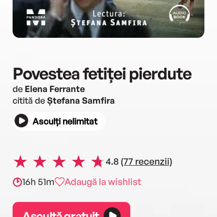
Povestea fetiței pierdute
de
Elena Ferrante
citită de
Ștefana Samfira
Asculți nelimitat
4.8
(77 recenzii)
16h 51m
Adaugă la wishlist
Ascultă gratuit