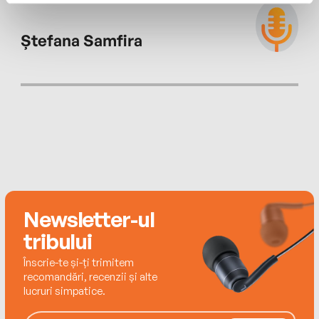
artistică ieșită din comun, care a câștigat
admirația mai multor scriitori celebri – Jhumpa
Ștefana Samfira
Lahiri, Elizabeth Strout, Claire Messud – și a unor
critici importanți: James Wood, John Freeman,
Eugenia Williamson etc. Povestea fetiței pierdute
a fost nominalizată la Man Booker Prize (2016) și a
primit Medalia de Aur pentru ficțiune în cadrul
Independent Publisher Book Awards (2016).
Tetralogia Napolitană este ecranizată de HBO sub
forma unui miniserial.
Newsletter-ul
tribului
Înscrie-te și-ți trimitem
recomandări, recenzii și alte
lucruri simpatice.