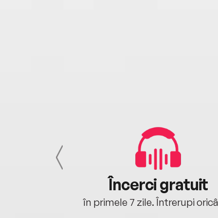
cu tine
Încerci gratuit
oriunde ești.
în primele 7 zile. Întrerupi oric