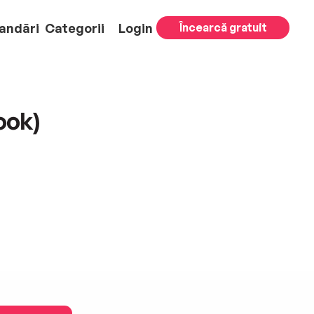
andări
Categorii
Login
Încearcă gratuit
ook)