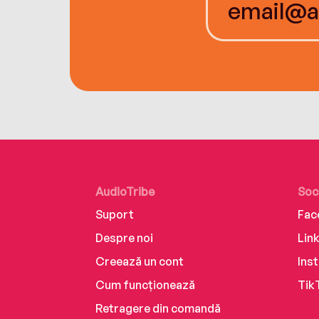
AudioTribe
Soc
Suport
Fac
Despre noi
Lin
Creează un cont
Ins
Cum funcționează
Tik
Retragere din comandă