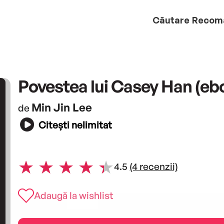
Căutare
Recom
Povestea lui Casey Han (eb
Min Jin Lee
de
Citești nelimitat
4.5
(4 recenzii)
Adaugă la wishlist