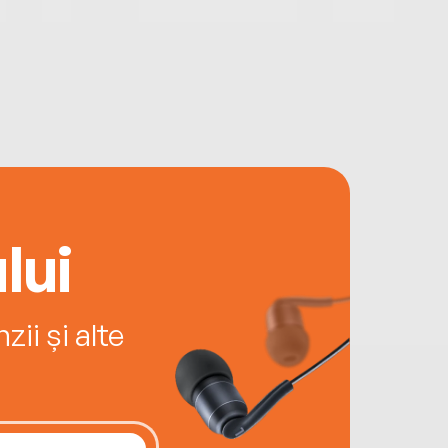
lui
ii și alte