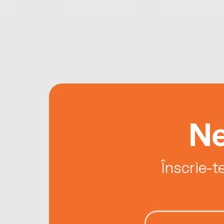
Ne
Înscrie-t