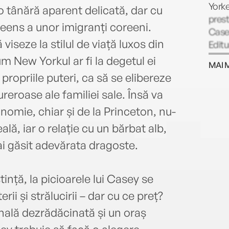
Yorke
 tânără aparent delicată, dar cu
prest
Queens a unor imigranți coreeni.
Casey
iseze la stilul de viață luxos din
Editu
USA 
m New Yorkul ar fi la degetul ei
MAI 
York 
propriile puteri, ca să se elibereze
anulu
ureroase ale familiei sale. Însă va
ecran
Editu
nomie, chiar și de la Princeton, nu-
său, 
lă, iar o relație cu un bărbat alb,
deven
i găsit adevărata dragoste.
asem
for F
ință, la picioarele lui Casey se
rii și strălucirii – dar cu ce preț?
onală dezrădăcinată și un oraș