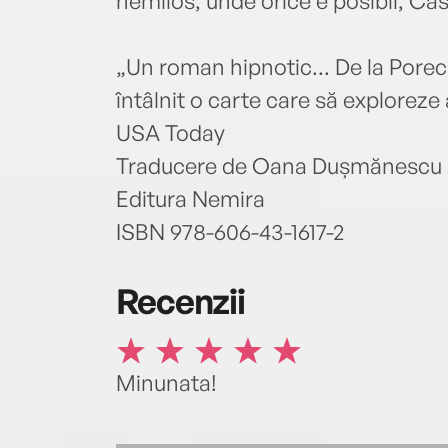
nemilos, unde orice e posibil, Cas
„Un roman hipnotic... De la Porec
întâlnit o carte care să exploreze 
USA Today
Traducere de Oana Dușmănescu
Editura Nemira
ISBN 978-606-43-1617-2
Recenzii
Minunata!