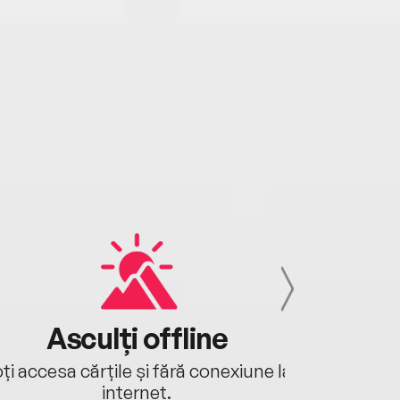
Asculți offline
Aj
ți accesa cărțile și fără conexiune la
Ascultă a
internet.