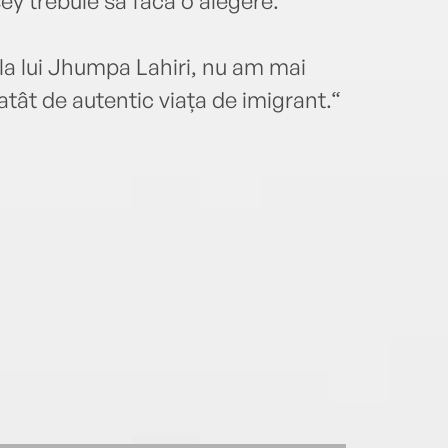
ey trebuie să facă o alegere.
la lui Jhumpa Lahiri, nu am mai
atât de autentic viața de imigrant.“