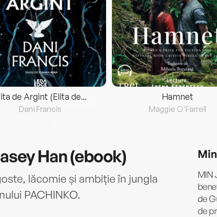
lita de Argint (Elita de...
Hamnet
Dani Francis
Maggie O'Farrell
Casey Han (ebook)
Min
MIN J
ste, lăcomie și ambiție în jungla
benef
anului PACHINKO.
de Gu
de pr