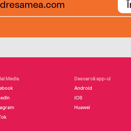
ial Media
Descarcă app-ul
ebook
Android
kedIn
iOS
tagram
Huawei
Tok