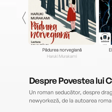
eria...
Pădurea norvegiană
E
ris
Haruki Murakami
Despre
Povestea lui 
Un roman seducător, despre drago
newyorkeză, de la autoarea rom