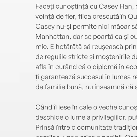
Faceți cunoștință cu Casey Han, o
voință de fier, fiica crescută în 
Casey nu-și permite nici măcar să v
Manhattan, dar se poartă ca și cu
mic. E hotărâtă să reușească prin 
de regulile stricte și moștenirile d
afla în curând că o diplomă în eco
ți garantează succesul în lumea rea
de familie bună, nu înseamnă că a
Când îi iese în cale o veche cunoșt
deschide o lume a privilegiilor, pute
Prinsă între o comunitate tradiți