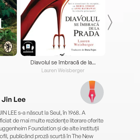
Diavolul se îmbracă de la...
Lauren Weisberger
Fre
 Jin Lee
IN LEE s-a născut la Seul, în 1968. A
iciat de mai multe rezidențe literare oferite
ggenheim Foundation și de alte instituții
ofil, publicând proză scurtă în The New