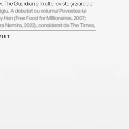
r, The Guardian și în alte reviste și ziare de
igiu. A debutat cu volumul Povestea lui
 Han (Free Food for Millionaires, 2007;
ra Nemira, 2022), considerat de The Times,
Today, San Francisco Chronicle și The New
MULT
Times unul dintre cele mai bune romane ale
i. Scenariul inspirat de carte este în curs de
izare pentru Netflix. Pachinko (2017;
ra Nemira, 2019), cel de-al doilea roman al
s-a bucurat de un succes remarcabil: a
it bestseller internațional, fiind, de
enea, nominalizat la National Book Award
iction și la Dayton Literary Peace Prize.