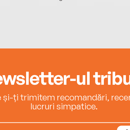
wsletter-ul tribu
e și-ți trimitem recomandări, recenz
lucruri simpatice.