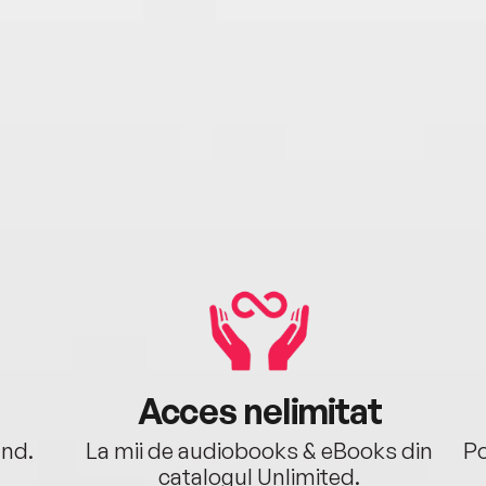
Acces nelimitat
ând.
La mii de audiobooks & eBooks din
Po
catalogul Unlimited.