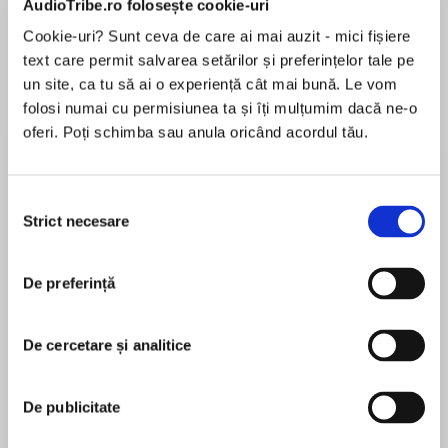
AudioTribe.ro folosește cookie-uri
Cookie-uri? Sunt ceva de care ai mai auzit - mici fișiere
text care permit salvarea setărilor și preferințelor tale pe
Despre
carte
un site, ca tu să ai o experiență cât mai bună. Le vom
folosi numai cu permisiunea ta și îți mulțumim dacă ne-o
Povestea lui Pogo este o carte caldă și plină de
oferi. Poți schimba sau anula oricând acordul tău.
farmec, în care lumea este văzută prin ochii unui
cățel inteligent, sensibil și devotat. Pogo nu
este un câine obișnuit: el își iubește familia, își
Selecția
protejează prietenii și descoperă, zi de zi, lecții
Strict necesare
consimțământului
MAI MULT
importante despre iubire, sinceritate, curaj,
În acest moment nu există recenzii
prietenie și puterea cunoașterii. Alături de
De preferință
pentru această carte
Casian, băiatul care îi este cel mai bun prieten,
dar și de Zoe și Mișu, Pogo pornește în aventuri
amuzante și educative, în care matematica,
De cercetare și analitice
geografia, istoria și valorile unei familii unite
Amalia Danciu
devin adevărate comori.
De publicitate
Scrisă cu sensibilitate și umor, cartea îi
Amalia Danciu este medic specialist în Medicină
încurajează pe copii să fie curioși, să învețe cu
de Urgență, profesie pe care o exercită cu