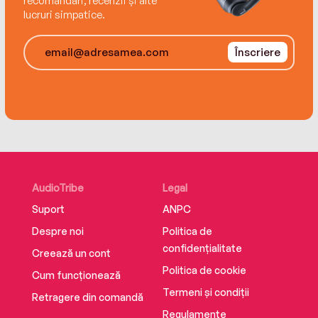
recomandări, recenzii și alte
lucruri simpatice.
deschiși și să descopere frumusețea lumii pas cu
pas, alături de personaje care îi inspiră și îi
încurajează.
Înscriere
AudioTribe
Legal
Suport
ANPC
Despre noi
Politica de
confidențialitate
Creează un cont
Politica de cookie
Cum funcționează
Termeni și condiții
Retragere din comandă
Regulamente