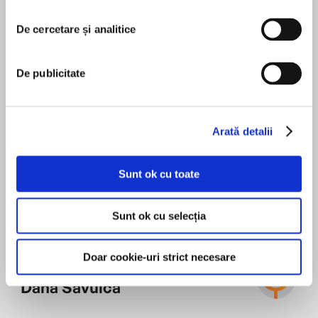
perceput-o. Recomand.
despre ce-și doresc cu adevărat de la viață.
De cercetare și analitice
Traducere de Ana‑Maria Tamas
Editura Trei
De publicitate
Copyright © Cristina Campos, 2022
Copyright © Editorial Planeta, S. A., 2022
Superbă!
Copyright © Editura Trei, 2024 pentru prezenta
ediţie
Arată detalii
MAI MULT
ISBN 978-606-40-2255-4
Sunt ok cu toate
Cristina Campos
Sunt ok cu selecția
Doar cookie-uri strict necesare
Dana Săvuică