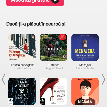
Dacă ți-a plăcut încearcă și
a...
Pădurea norvegiană
Hamnet
Menajera
I
Haruki Murakami
Maggie O'Farrell
Freida McFadden