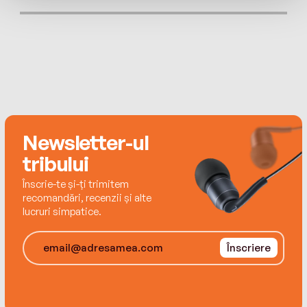
Newsletter-ul
tribului
Înscrie-te și-ți trimitem
recomandări, recenzii și alte
lucruri simpatice.
Înscriere