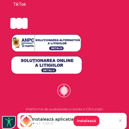
TikTok
Platforma de audiobooks și books a Cărturești.
Instalează aplicația
✕
Instalează
©2026 Nemo EPG SRL. Toate drepturile rezervate.
★ 4.7 · Gratuit