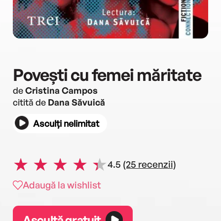
Povești cu femei măritate
de
Cristina Campos
citită de
Dana Săvuică
Asculți nelimitat
4.5
(25 recenzii)
Adaugă la wishlist
Ascultă gratuit