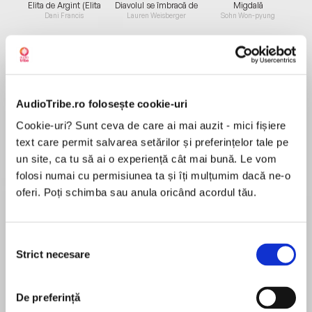
Elita de Argint (Elita
Diavolul se îmbracă de
Migdală
de...
la...
Dani Francis
Lauren Weisberger
Sohn Won-pyung
Despre
carte
AudioTribe.ro folosește cookie-uri
Gabriela este jurnalistă. După cincisprezece ani
Cookie-uri? Sunt ceva de care ai mai auzit - mici fișiere
de căsnicie, se implică într-o relație cu un
text care permit salvarea setărilor și preferințelor tale pe
bărbat la care visează de ani întregi și începe să
un site, ca tu să ai o experiență cât mai bună. Le vom
ducă o viață dublă. Silvia este fotografă. Soțul
folosi numai cu permisiunea ta și îți mulțumim dacă ne-o
ei este un bărbat bun, dar nu o face fericită.
oferi. Poți schimba sau anula oricând acordul tău.
MAI MULT
Cósima, o stilistă deosebit de talentată,
Recenzii
descoperă la scurt timp după căsătorie că soțul
ei nu o mai dorește. Cele trei prietene sunt
Selecția
prinse în situații pe care nu și-au imaginat că le
Strict necesare
consimțământului
Mie mi-a plăcut! Un tribut adus prieteniei
vor trăi vreodată, însă, împărtășindu-și
adevărate, lectură uneori amuzantă , uneori
experiențele prin care trec, află mai multe
ravașitor de tristă dar atât de reală , eu așa am
De preferință
despre ele însele, despre oamenii din jur și