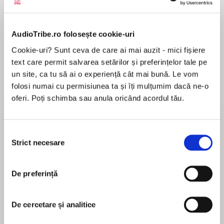
Elita de Argint (Elita
Diavolul se îmbracă de
Migdală
de...
la...
Dani Francis
Lauren Weisberger
Sohn Won-pyung
AudioTribe.ro folosește cookie-uri
Cookie-uri? Sunt ceva de care ai mai auzit - mici fișiere
text care permit salvarea setărilor și preferințelor tale pe
un site, ca tu să ai o experiență cât mai bună. Le vom
Despre
carte
folosi numai cu permisiunea ta și îți mulțumim dacă ne-o
oferi. Poți schimba sau anula oricând acordul tău.
Volumul al 6-lea cuprinde nu mai puțin de 33 de
povești -peste 6 ore de basme populare
românești, italiene, megleno-române, elvețiene,
Selecția
din literatura pieilor-roșii, grecești, englezești,
Strict necesare
consimțământului
africane, austriece etc - toate interpretate în
MAI MULT
maniera fermecătoare a Roxanei Guttman!
În acest moment nu există recenzii
De preferință
pentru această carte
CUPRINS
1. Omul de flori cu barba de mătasă sau
De cercetare și analitice
povestea lui Făt-Frumos, de N. Filimon
2. Tei Legănat (Poveste populară românească)