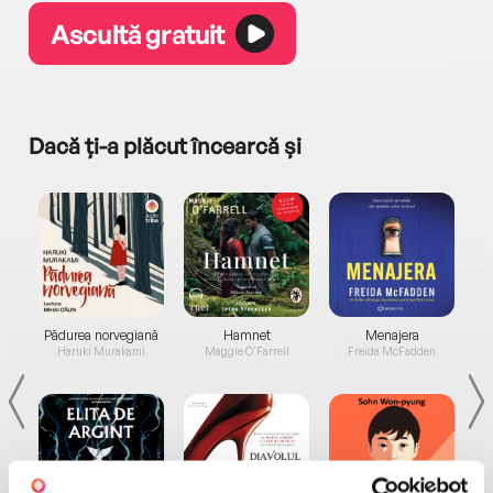
Ascultă gratuit
Dacă ți-a plăcut încearcă și
a...
Pădurea norvegiană
Hamnet
Menajera
I
Haruki Murakami
Maggie O'Farrell
Freida McFadden