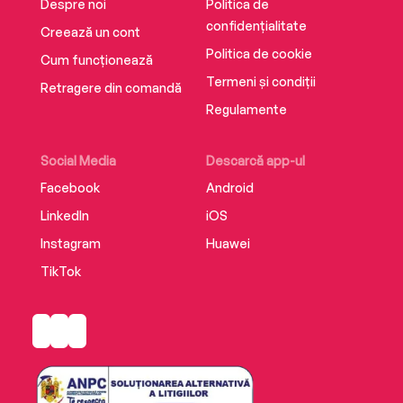
Despre noi
Politica de
31. Povestea lui Niță lăudărosul (Poveste
confidențialitate
meglenoromână)
Creează un cont
32. Daurita (Poveste istroromână)
Politica de cookie
Cum funcționează
33. Moşneagul şi ciobotarul (Poveste
Termeni și condiții
Retragere din comandă
istroromână)
Regulamente
Editura Cuantic
Toate drepturile prezentei editii sunt rezervate
Social Media
Descarcă app-ul
Editurii Cuantic
Facebook
Android
ISBN 978-630-6653-26-3
LinkedIn
iOS
Instagram
Huawei
TikTok