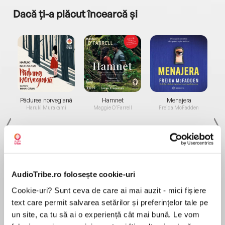
Dacă ți-a plăcut încearcă și
a...
Pădurea norvegiană
Hamnet
Menajera
I
Haruki Murakami
Maggie O'Farrell
Freida McFadden
AudioTribe.ro folosește cookie-uri
Cookie-uri? Sunt ceva de care ai mai auzit - mici fișiere
Elita de Argint (Elita
Diavolul se îmbracă de
Migdală
de...
la...
Dani Francis
Lauren Weisberger
Sohn Won-pyung
text care permit salvarea setărilor și preferințelor tale pe
un site, ca tu să ai o experiență cât mai bună. Le vom