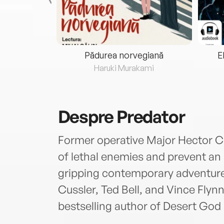
eria...
Pădurea norvegiană
E
ris
Haruki Murakami
Despre
Predator
Former operative Major Hector Cr
of lethal enemies and prevent an 
gripping contemporary adventure-t
Cussler, Ted Bell, and Vince Fly
bestselling author of Desert God