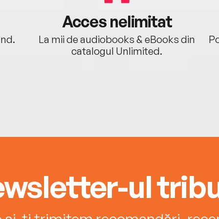
Acces nelimitat
ând.
La mii de audiobooks & eBooks din
Po
catalogul Unlimited.
wsletter-ul tribu
e și-ți trimitem recomandări, recenz