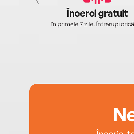
cu tine
Încerci gratuit
oriunde ești.
în primele 7 zile. Întrerupi oric
Ne
Înscrie-t