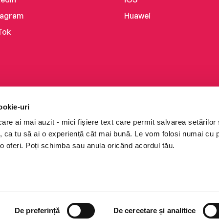
tagram
Huawei
Tok
ookie-uri
re ai mai auzit - mici fișiere text care permit salvarea setărilor 
te, ca tu să ai o experiență cât mai bună. Le vom folosi numai cu
o oferi. Poți schimba sau anula oricând acordul tău.
i books a Cărturești.
e drepturile rezervate.
De preferință
De cercetare și analitice