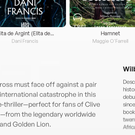
lita de Argint (Elita de...
Hamnet
Dani Francis
Maggie O'Farrell
Wil
Desc
oss must face off against a pair
histo
international catastrophe in this
debut
hriller—perfect for fans of Clive
since
book
nn—from the legendary worldwide
twent
 and Golden Lion.
Afric