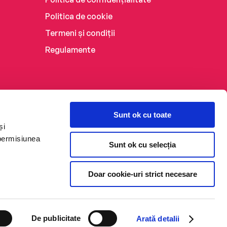
Politica de cookie
Termeni și condiții
Regulamente
Sunt ok cu toate
și
 permisiunea
Sunt ok cu selecția
Doar cookie-uri strict necesare
De publicitate
Arată detalii