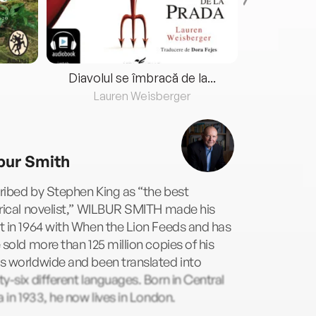
Diavolul se îmbracă de la...
Lauren Weisberger
Fre
bur Smith
ribed by Stephen King as “the best
rical novelist,” WILBUR SMITH made his
 in 1964 with When the Lion Feeds and has
 sold more than 125 million copies of his
s worldwide and been translated into
y-six different languages. Born in Central
a in 1933, he now lives in London.