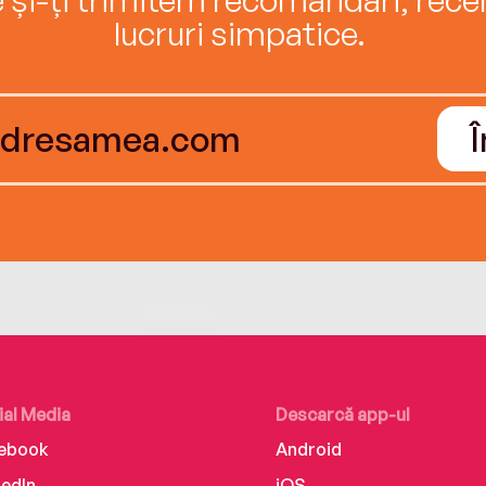
lucruri simpatice.
ial Media
Descarcă app-ul
ebook
Android
kedIn
iOS