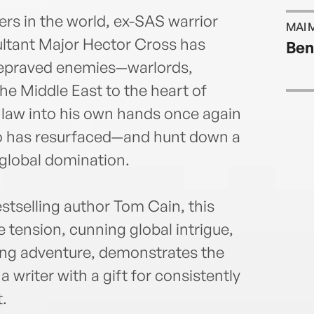
rs in the world, ex-SAS warrior
MAI 
ultant Major Hector Cross has
Be
 depraved enemies—warlords,
he Middle East to the heart of
 law into his own hands once again
o has resurfaced—and hunt down a
 global domination.
estselling author Tom Cain, this
ge tension, cunning global intrigue,
king adventure, demonstrates the
a writer with a gift for consistently
.