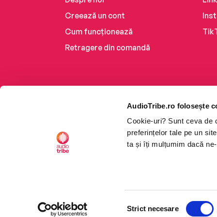
Creează un cont
Ins
Cum funcționează
Tik
Retragere din comandă
AudioTribe.ro folosește c
Cookie-uri? Sunt ceva de ca
preferințelor tale pe un si
ta și îți mulțumim dacă ne-
Platforma de audiobooks ș
Selecția
CTRL+F2
CTRL+F2
©2026 Nemo EPG SRL. Toat
Strict necesare
consimțământului