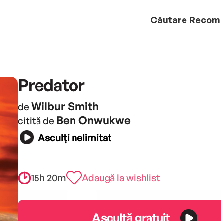
Căutare
Recom
Predator
Wilbur Smith
de
Ben Onwukwe
citită de
Asculți nelimitat
15h 20m
Adaugă la wishlist
Ascultă gratuit