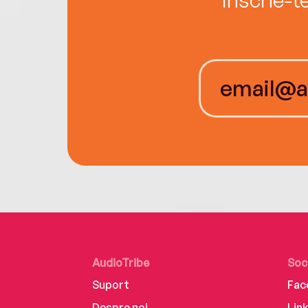
AudioTribe
Soc
Suport
Fac
Despre noi
Lin