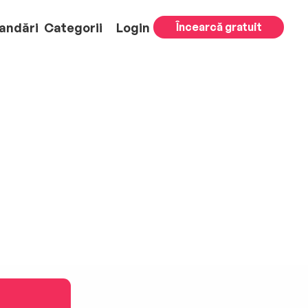
andări
Categorii
Login
Încearcă gratuit