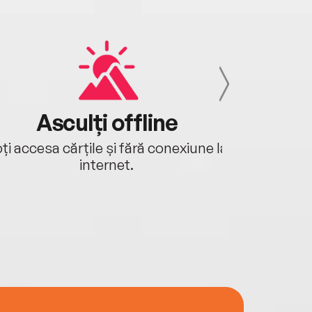
Asculți offline
Aj
ți accesa cărțile și fără conexiune la
Ascultă a
internet.