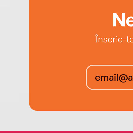
Ne
Înscrie-t