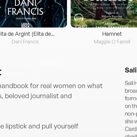
lita de Argint (Elita de...
Hamnet
Dani Francis
Maggie O'Farrell
t
Sal
Sali 
y handbook for real women on what
broad
s, beloved journalist and
forme
on th
non-p
she 
 lipstick and pull yourself
Cardi
chari