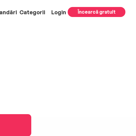
andări
Categorii
Login
Încearcă gratuit