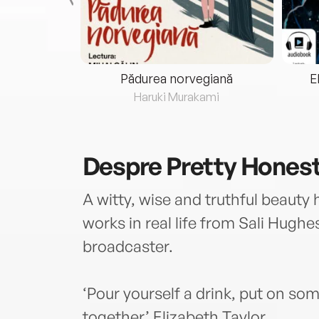
eria...
Pădurea norvegiană
E
ris
Haruki Murakami
Despre
Pretty Hones
A witty, wise and truthful beaut
works in real life from Sali Hughe
broadcaster.
‘Pour yourself a drink, put on some
together’ Elizabeth Taylor