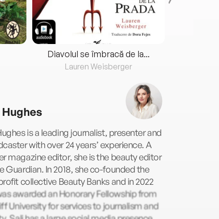
Diavolul se îmbracă de la...
Lauren Weisberger
Fre
i Hughes
Hughes is a leading journalist, presenter and
caster with over 24 years’ experience. A
r magazine editor, she is the beauty editor
e Guardian. In 2018, she co-founded the
rofit collective Beauty Banks and in 2022
was awarded an Honorary Fellowship from
ff University for services to journalism and
ty. Sali has a large social media presence