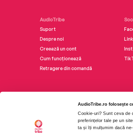
AudioTribe
Soc
Suport
Fac
Despre noi
Lin
Creează un cont
Ins
Cum funcționează
Tik
Retragere din comandă
AudioTribe.ro folosește c
Cookie-uri? Sunt ceva de ca
preferințelor tale pe un si
ta și îți mulțumim dacă ne-