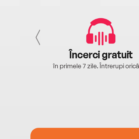
cu tine
Încerci gratuit
oriunde ești.
în primele 7 zile. Întrerupi oric