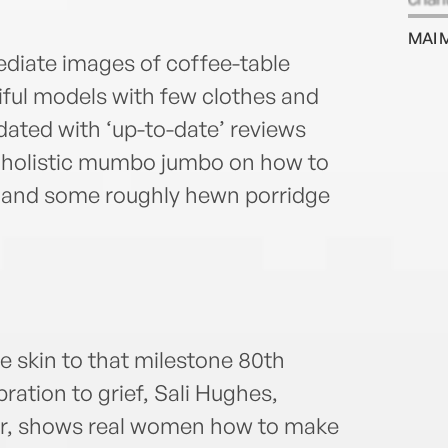
and 
MAI 
@sali
diate images of coffee-table
iful models with few clothes and
dated with ‘up-to-date’ reviews
r holistic mumbo jumbo on how to
 and some roughly hewn porridge
 skin to that milestone 80th
ration to grief, Sali Hughes,
ter, shows real women how to make