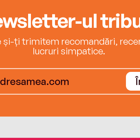
wsletter-ul tribu
e și-ți trimitem recomandări, recenz
lucruri simpatice.