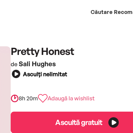
Căutare
Recom
Pretty Honest
Sali Hughes
de
Asculți nelimitat
8h 20m
Adaugă la wishlist
Ascultă gratuit