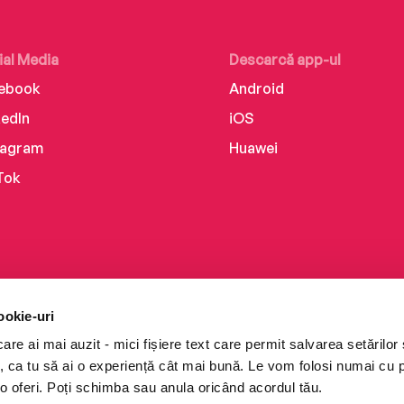
ial Media
Descarcă app-ul
ebook
Android
kedIn
iOS
tagram
Huawei
Tok
ookie-uri
re ai mai auzit - mici fișiere text care permit salvarea setărilor 
te, ca tu să ai o experiență cât mai bună. Le vom folosi numai cu
o oferi. Poți schimba sau anula oricând acordul tău.