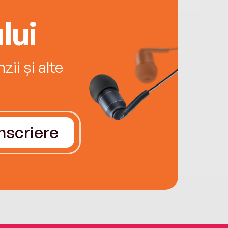
lui
ii și alte
Înscriere