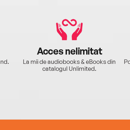
Acces nelimitat
ând.
La mii de audiobooks & eBooks din
Po
catalogul Unlimited.