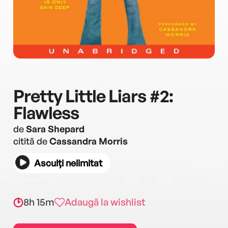
Pretty Little Liars #2:
Flawless
de
Sara Shepard
citită de
Cassandra Morris
Asculți nelimitat
8h 15m
Adaugă la wishlist