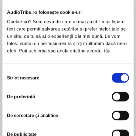
Elita de Argint (Elita
Diavolul se îmbracă de
Migdală
AudioTribe.ro folosește cookie-uri
de...
la...
Dani Francis
Lauren Weisberger
Sohn Won-pyung
Cookie-uri? Sunt ceva de care ai mai auzit - mici fișiere
text care permit salvarea setărilor și preferințelor tale pe
un site, ca tu să ai o experiență cât mai bună. Le vom
folosi numai cu permisiunea ta și îți mulțumim dacă ne-o
Despre
carte
oferi. Poți schimba sau anula oricând acordul tău.
#1 New York Times bestselling series
Selecția
The second book in the #1 New York Times
Strict necesare
consimțământului
bestselling series that inspired the hit ABC
Family TV show Pretty Little Liars.
MAI MULT
De preferință
În acest moment nu există recenzii
In ultra-exclusive Rosewood, Pennsylvania, four
pentru această carte
beautiful girls are hiding very ugly secrets.
De cercetare și analitice
Spencer covets her sister’s boyfriend. Aria is
fantasizing about her gorgeous young English
teacher. Emily is infatuated with the new girl at
De publicitate
Sara Shepard