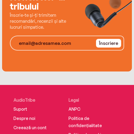
tribului
Înscrie-te și-ți trimitem
recomandări, recenzii și alte
lucruri simpatice.
Înscriere
AudioTribe
Legal
Suport
ANPC
Despre noi
Politica de
confidențialitate
Creează un cont