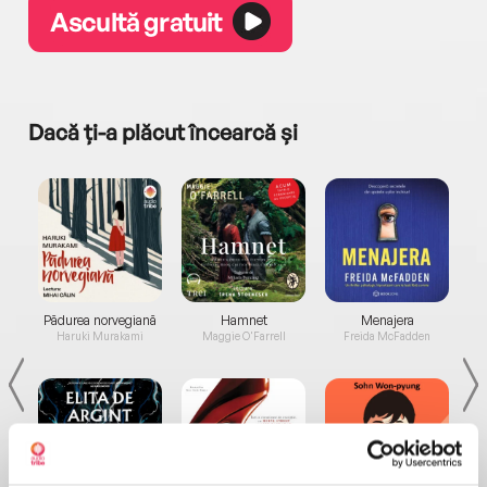
Ascultă gratuit
Dacă ți-a plăcut încearcă și
a...
Pădurea norvegiană
Hamnet
Menajera
I
Haruki Murakami
Maggie O'Farrell
Freida McFadden