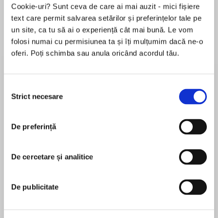
Cookie-uri? Sunt ceva de care ai mai auzit - mici fișiere
text care permit salvarea setărilor și preferințelor tale pe
un site, ca tu să ai o experiență cât mai bună. Le vom
Despre
carte
folosi numai cu permisiunea ta și îți mulțumim dacă ne-o
oferi. Poți schimba sau anula oricând acordul tău.
From the critically acclaimed author of THE
BROKEN EMPIRE series comes a brilliant new
epic fantasy series, THE RED QUEEN’S WAR.
Selecția
Strict necesare
consimțământului
The Red Queen is old but the kings of the
MAI MULT
Broken Empire fear her as they fear no other.
De preferință
În acest moment nu există recenzii
pentru această carte
Her grandson Jalan Kendeth is a coward, a
cheat and a womaniser; and tenth in line to the
De cercetare și analitice
Mark Lawrence
throne. While his grandmother shapes the
destiny of millions, Prince Jalan pursues his
Mark Lawrence is married with four children, one
De publicitate
debauched pleasures. Until he gets entangled
of whom is severely disabled. His day job is as a
with Snorri ver Snagason, a huge Norse axe
research scientist focused on various rather
man, and dragged against his will to the icy