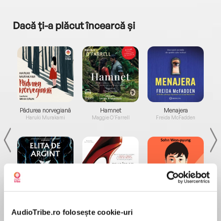
Dacă ți-a plăcut încearcă și
a...
Pădurea norvegiană
Hamnet
Menajera
I
Haruki Murakami
Maggie O'Farrell
Freida McFadden
Elita de Argint (Elita
Diavolul se îmbracă de
Migdală
de...
la...
Dani Francis
Lauren Weisberger
Sohn Won-pyung
AudioTribe.ro folosește cookie-uri