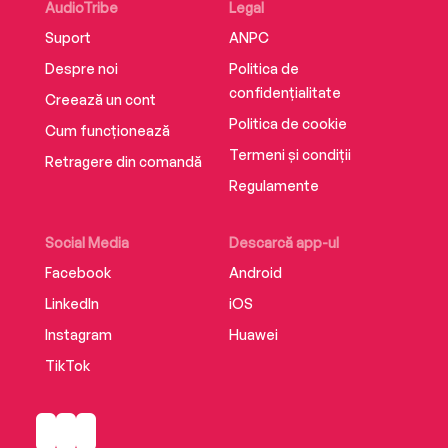
AudioTribe
Legal
and what we memorialise, Prisoners of History
Suport
ANPC
challenges our idea of national memory, history,
and the enormous power of symbols in society
Despre noi
Politica de
today.
confidențialitate
Creează un cont
Politica de cookie
Cum funcționează
Termeni și condiții
Retragere din comandă
Regulamente
Social Media
Descarcă app-ul
Facebook
Android
LinkedIn
iOS
Instagram
Huawei
TikTok