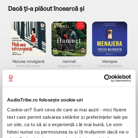
Dacă ți-a plăcut încearcă și
a...
Pădurea norvegiană
Hamnet
Menajera
I
Haruki Murakami
Maggie O'Farrell
Freida McFadden
AudioTribe.ro folosește cookie-uri
Cookie-uri? Sunt ceva de care ai mai auzit - mici fișiere
text care permit salvarea setărilor și preferințelor tale pe
Elita de Argint (Elita
Diavolul se îmbracă de
Migdală
de...
la...
Dani Francis
Lauren Weisberger
Sohn Won-pyung
un site, ca tu să ai o experiență cât mai bună. Le vom
folosi numai cu permisiunea ta și îți mulțumim dacă ne-o