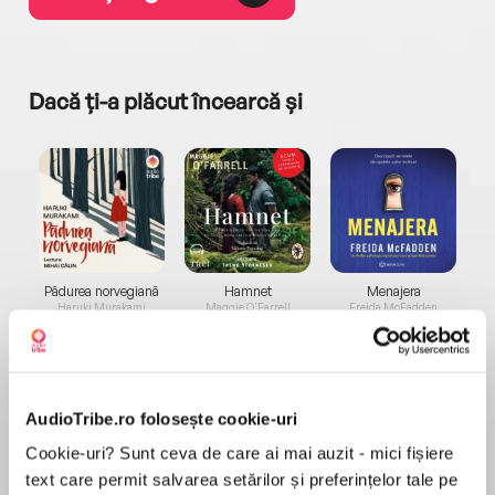
Dacă ți-a plăcut încearcă și
a...
Pădurea norvegiană
Hamnet
Menajera
I
Haruki Murakami
Maggie O'Farrell
Freida McFadden
AudioTribe.ro folosește cookie-uri
Cookie-uri? Sunt ceva de care ai mai auzit - mici fișiere
text care permit salvarea setărilor și preferințelor tale pe
Elita de Argint (Elita
Diavolul se îmbracă de
Migdală