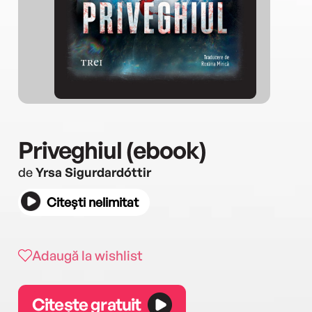
Priveghiul (ebook)
de
Yrsa Sigurdardóttir
Citești nelimitat
Adaugă la wishlist
Citește gratuit