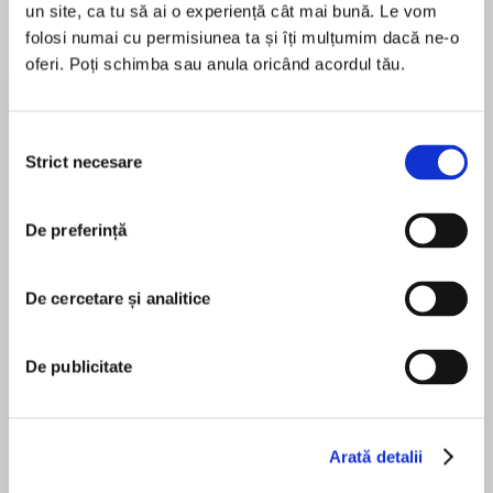
un site, ca tu să ai o experiență cât mai bună. Le vom
de...
la...
Dani Francis
Lauren Weisberger
Sohn Won-pyung
folosi numai cu permisiunea ta și îți mulțumim dacă ne-o
oferi. Poți schimba sau anula oricând acordul tău.
Despre
carte
Selecția
Strict necesare
consimțământului
Volum din seria Black Ice
Yrsa Sigurdardóttir este o autoare islandeză de
De preferință
bestsellere ale cărei thrillere multipremiate au
fost traduse în peste 30 de limbi și vândute în
De cercetare și analitice
MAI MULT
peste 5 milioane de exemplare la nivel mondial.
În acest moment nu există recenzii
pentru această carte
„Întunecată, înfiorătoare și captivantă.” -
De publicitate
STUART MACBRIDE
PRINTRE PARTICIPANȚII ÎNDOLIAȚI LA O
Yrsa Sigurðardóttir
Arată detalii
ÎNMORMÂNTARE ESTE UN UCIGAȘ...