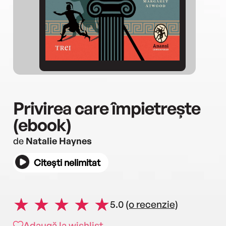
Privirea care împietrește
(ebook)
de
Natalie Haynes
Citești nelimitat
5.0
(o recenzie)
Adaugă la wishlist