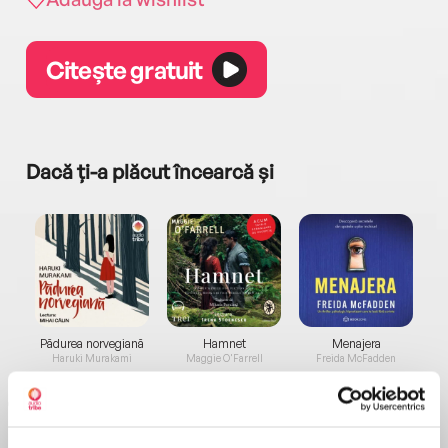
Citește gratuit
Dacă ți-a plăcut încearcă și
a...
Pădurea norvegiană
Hamnet
Menajera
I
Haruki Murakami
Maggie O'Farrell
Freida McFadden