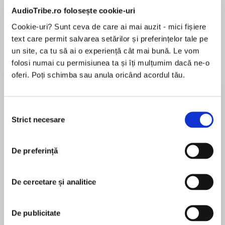
AudioTribe.ro folosește cookie-uri
Cookie-uri? Sunt ceva de care ai mai auzit - mici fișiere
text care permit salvarea setărilor și preferințelor tale pe
Elita de Argint (Elita
Diavolul se îmbracă de
Migdală
de...
la...
Dani Francis
Lauren Weisberger
Sohn Won-pyung
un site, ca tu să ai o experiență cât mai bună. Le vom
folosi numai cu permisiunea ta și îți mulțumim dacă ne-o
oferi. Poți schimba sau anula oricând acordul tău.
Despre
carte
Selecția
Strict necesare
„Spiritual, captivant, nemilos.“ – Margaret
consimțământului
Atwood
De preferință
Meduza, singura muritoare într-o familie de zei,
e cea mai tânără dintre surorile gorgone. Spre
MAI MULT
deosebire de ele, Meduza îmbătrânește, trupul
De cercetare și analitice
În acest moment nu există recenzii
îi obosește, simte slăbiciune. Durata vieții
pentru această carte
trecătoare ce i s-a dat lasă asupra fetei umbra
De publicitate
unei nerăbdări pe care familia ei veșnică n-o va