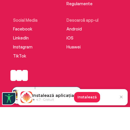
Regulamente
Social Media
Descarcă app-ul
Facebook
Android
LinkedIn
iOS
Instagram
Huawei
TikTok
Instalează aplicația
✕
Instalează
★ 4.7 · Gratuit