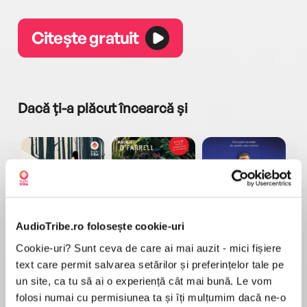
Citește gratuit
Dacă ți-a plăcut încearcă și
AudioTribe.ro folosește cookie-uri
a...
Pădurea norvegiană
Hamnet
Menajera
I
Haruki Murakami
Maggie O'Farrell
Freida McFadden
Cookie-uri? Sunt ceva de care ai mai auzit - mici fișiere
text care permit salvarea setărilor și preferințelor tale pe
un site, ca tu să ai o experiență cât mai bună. Le vom
folosi numai cu permisiunea ta și îți mulțumim dacă ne-o