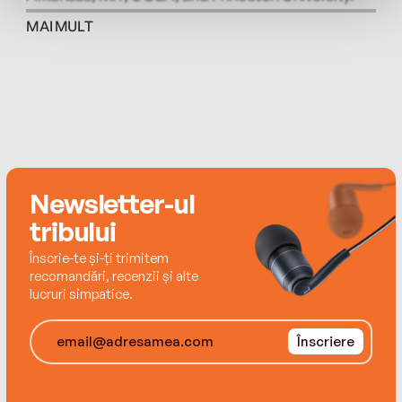
MAI MULT
Newsletter-ul
tribului
Înscrie-te și-ți trimitem
recomandări, recenzii și alte
lucruri simpatice.
Înscriere