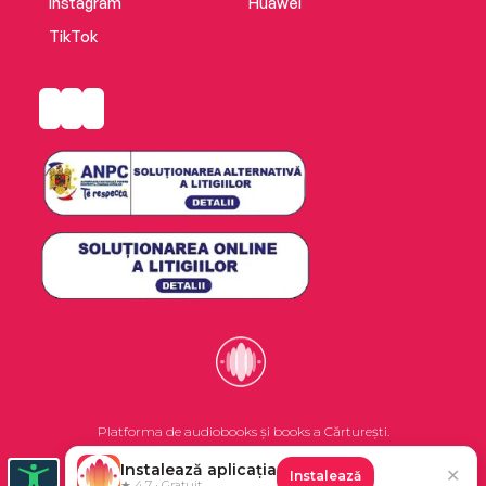
Instagram
Huawei
TikTok
Platforma de audiobooks și books a Cărturești.
Instalează aplicația
✕
Instalează
©2026 Nemo EPG SRL. Toate drepturile rezervate.
★ 4.7 · Gratuit