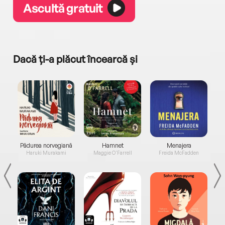
Ascultă gratuit
Dacă ți-a plăcut încearcă și
a...
Pădurea norvegiană
Hamnet
Menajera
I
Haruki Murakami
Maggie O'Farrell
Freida McFadden