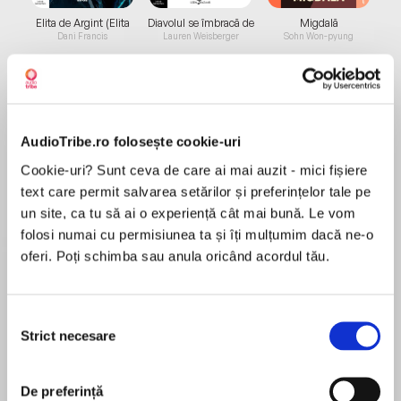
Elita de Argint (Elita
Diavolul se îmbracă de
Migdală
de...
la...
Dani Francis
Lauren Weisberger
Sohn Won-pyung
Despre
carte
AudioTribe.ro folosește cookie-uri
The Professors' Guide to Getting Good Grades
Cookie-uri? Sunt ceva de care ai mai auzit - mici fișiere
in College is the first book to reveal the insider
text care permit salvarea setărilor și preferințelor tale pe
secrets about how professors really grade. The
un site, ca tu să ai o experiență cât mai bună. Le vom
book offers high-value, practical tips about how
folosi numai cu permisiunea ta și îți mulțumim dacă ne-o
to succeed at each of the five "grade-bearing"
oferi. Poți schimba sau anula oricând acordul tău.
MAI MULT
moments of the semester: (1) The Start (2) The
În acest moment nu există recenzii
Class (3) The Exam (4) The Paper and (5) The
pentru această carte
Last Month of the Semester. Fast-paced,
Selecția
Strict necesare
entertaining, and easy-to-follow, the
consimțământului
Lynn F. Jacobs
Professors' Guide will help you get truly
excellent grades in college.
De preferință
Dr. Lynn F. Jacobs is associate professor of Art