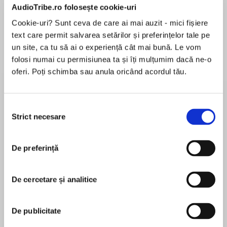
AudioTribe.ro folosește cookie-uri
Cookie-uri? Sunt ceva de care ai mai auzit - mici fișiere
Elita de Argint (Elita
Diavolul se îmbracă de
Migdală
text care permit salvarea setărilor și preferințelor tale pe
de...
la...
Dani Francis
Lauren Weisberger
Sohn Won-pyung
un site, ca tu să ai o experiență cât mai bună. Le vom
folosi numai cu permisiunea ta și îți mulțumim dacă ne-o
oferi. Poți schimba sau anula oricând acordul tău.
Despre
carte
Selecția
Când realitatea devine suprarealistă, doar
Strict necesare
consimțământului
ficțiunea îi mai poate desluși sensul.
De preferință
În 1353, Giovanni Boccaccio a scris
Decameronul: o sută de povestiri spuse de un
MAI MULT
grup de tineri și tinere care-și omorau timpul
De cercetare și analitice
În acest moment nu există recenzii
într-o vilă din afara Florenței, așteptând să
pentru această carte
treacă înspăimântătoarea Moarte Neagră, o
De publicitate
molimă ce a ucis mai bine de 25 de milioane de
oameni. Unele povestiri sunt caraghioase,