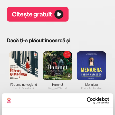
Citește gratuit
Dacă ți-a plăcut încearcă și
a...
Pădurea norvegiană
Hamnet
Menajera
I
Haruki Murakami
Maggie O'Farrell
Freida McFadden