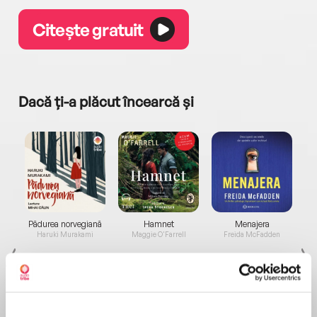
Citește gratuit
Dacă ți-a plăcut încearcă și
a...
Pădurea norvegiană
Hamnet
Menajera
I
Haruki Murakami
Maggie O'Farrell
Freida McFadden