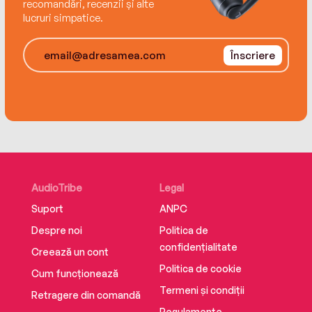
recomandări, recenzii și alte
aici. E un subiect despre care s‑a scris mult, dar
lucruri simpatice.
te lași încântat de cuvintele autoarei, de felul ei
de a scrie.“
Înscriere
Traducere de Alina Hucai
Editura Univers
Copyright © Éditions Michel Lafon, 2017 Toate
drepturile asupra versiunii în limba română
aparţin Editurii Univers.
ISBN 978-973-34-1738-5
AudioTribe
Legal
Suport
ANPC
Despre noi
Politica de
confidențialitate
Creează un cont
Politica de cookie
Cum funcționează
Termeni și condiții
Retragere din comandă
Regulamente