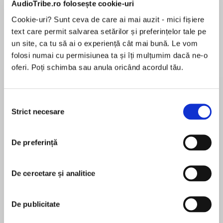
AudioTribe.ro folosește cookie-uri
Cookie-uri? Sunt ceva de care ai mai auzit - mici fișiere
Elita de Argint (Elita
Diavolul se îmbracă de
Migdală
text care permit salvarea setărilor și preferințelor tale pe
de...
la...
Dani Francis
Lauren Weisberger
Sohn Won-pyung
un site, ca tu să ai o experiență cât mai bună. Le vom
folosi numai cu permisiunea ta și îți mulțumim dacă ne-o
oferi. Poți schimba sau anula oricând acordul tău.
Despre
carte
Selecția
"La treizeci de ani, îți imaginezi, de obicei, că ai
Strict necesare
consimțământului
toată viața înainte pentru a‑ți împlini visurile.
Când Marie, cea mai bună prietenă a lui Molly,
primește diagnosticul unei maladii fatale, cele
De preferință
două femei fac un pact. Marie va trebui să
MAI MULT
trăiască și să se bucure din plin de ceea ce îi
De cercetare și analitice
În acest moment nu există recenzii
oferă viața. Dar cum să facă asta? Să renunțe la
pentru această carte
locul ei de muncă, să‑și părăsească iubitul? Tot
prietena ei îi vine în ajutor, printr‑o metodă
De publicitate
inedită: Molly va primi de la ea douăsprezece