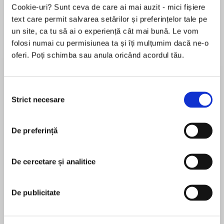
Elita de Argint (Elita
Diavolul se îmbracă de
Migdală
Cookie-uri? Sunt ceva de care ai mai auzit - mici fișiere
de...
la...
Dani Francis
Lauren Weisberger
Sohn Won-pyung
text care permit salvarea setărilor și preferințelor tale pe
un site, ca tu să ai o experiență cât mai bună. Le vom
folosi numai cu permisiunea ta și îți mulțumim dacă ne-o
oferi. Poți schimba sau anula oricând acordul tău.
Despre
carte
Înființată în anii 1920 cu intenția de a folosi ce se
Selecția
cunoștea la momentul respectiv despre
Strict necesare
consimțământului
comportamentul uman pentru optimizarea
potențialului sportivilor și pentru creșterea stării
de bine a acestora, psihologia sportului a
De preferință
MAI MULT
cunoscut apoi un declin de câteva decenii.
În acest moment nu există recenzii
Aceasta a renăscut în 1965, odată cu înființarea
De cercetare și analitice
pentru această carte
Societății Internaționale de Psihologia Sportului
și cu introducerea sa în rândul disciplinelor
universitare în anii 1970 în Statele Unite ale
De publicitate
Americii.
Irina Holdevici