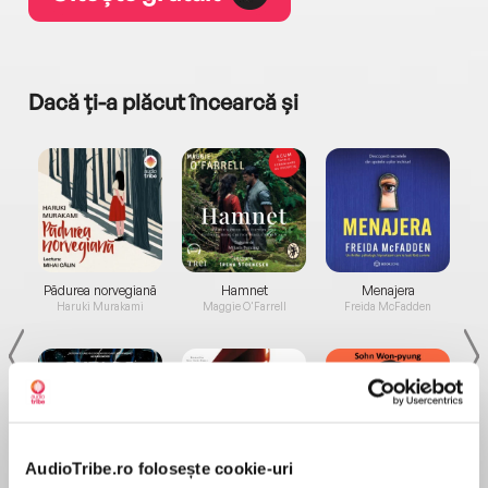
Dacă ți-a plăcut încearcă și
a...
Pădurea norvegiană
Hamnet
Menajera
I
Haruki Murakami
Maggie O'Farrell
Freida McFadden
AudioTribe.ro folosește cookie-uri