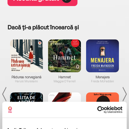
Dacă ți-a plăcut încearcă și
a...
Pădurea norvegiană
Hamnet
Menajera
I
Haruki Murakami
Maggie O'Farrell
Freida McFadden