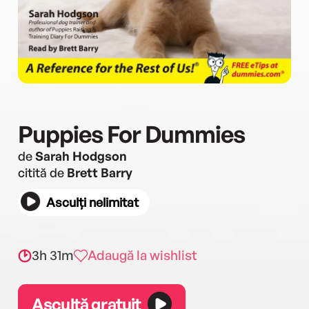
Puppies For Dummies
de
Sarah Hodgson
citită de
Brett Barry
Asculți nelimitat
3h 31m
Adaugă la wishlist
Ascultă gratuit