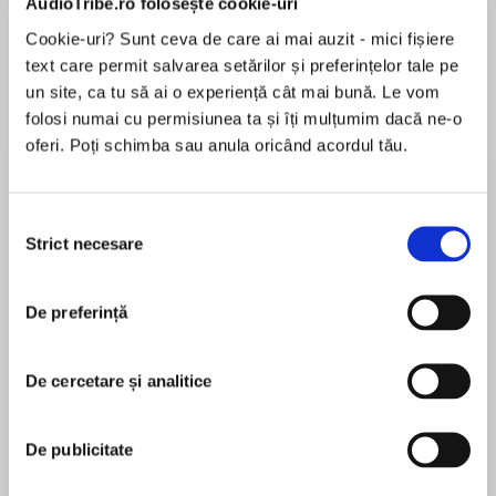
AudioTribe.ro folosește cookie-uri
Elita de Argint (Elita
Diavolul se îmbracă de
Migdală
de...
la...
Dani Francis
Lauren Weisberger
Sohn Won-pyung
Cookie-uri? Sunt ceva de care ai mai auzit - mici fișiere
text care permit salvarea setărilor și preferințelor tale pe
un site, ca tu să ai o experiență cât mai bună. Le vom
folosi numai cu permisiunea ta și îți mulțumim dacă ne-o
Despre
carte
oferi. Poți schimba sau anula oricând acordul tău.
Bringing home a puppy? This fun, friendly guide
to puppyhood prepares you for this tough but
Selecția
terrific time. From the basics—housebreaking,
Strict necesare
consimțământului
feeding, training—to the latest on doggie day
care, traveling with a puppy, and the new
De preferință
MAI MULT
designer breeds, you get everything you need to
În acest moment nu există recenzii
help your puppy grow up to be a healthy,
pentru această carte
playful, well-mannered dog.
De cercetare și analitice
Sarah Hodgson
Discover how to:
De publicitate
Sarah Hodgson has run Simply Sarah, a dog
Choose the perfect puppy for you
training school and retail catalog company, for 14