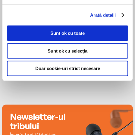
estompează valorile morale perene.
Zig Ziglar
Arată detalii
Zig Ziglar ne arată aici că nu sunt importante
Hilary Hinton „Zig” Ziglar s-a născut pe 6
doar genele moştenite, mediul de viaţă,
noiembrie 1926, în Coffee County, Alabama, SUA.
Sunt ok cu toate
educaţia, anturajul sau banii. Important este şi
A studiat la University of South Carolina, după
cât timp petrecem cu copiii noştri, cum îi
care a urmat o carieră în vânzări, fiind agentul mai
învăţăm ce e disciplina, în ce fel ne manifestăm
Sunt ok cu selecția
multor companii. În 1968 a devenit
iubirea părintească, ce sfaturi le dăm, câtă
MAI MULT
vicepreşedintele unei astfel de corporaţii,
răbdare avem cu ei şi până unde merge
mutându-se în Dallas, Texas. JULIE ZIGLAR este
Doar cookie-uri strict necesare
toleranţa noastră.
fiica lui Zig Ziglar, unul dintre cei patru copii ai săi.
Ea continuă moștenirea tatălui ei ca vorbitor
E cazul să ne întrebăm cum ne creştem, în
motivațional și autor. Julie a împărțit scena de-a
realitate, copiii. Îi cunoaştem, cu adevărat?
lungul timpului cu generalul Colin Powell, Rudy
Ştim ce probleme au? Ne spun ei, oare, tot ce
Giuliani, președintele George W. Bush, Laura Bush,
au pe suflet? Suntem noi cei la care vin să ceară
Howard Putnam, Lou Holtz, Steve Forbes, Sarah
Newsletter-ul
sfaturi? Cartea aceasta demonstrează un lucru
Palin și alții. Începând cu anul 1970, a început să
simplu, dar pe care multe familii îl ignoră cu
tribului
călătorească în întreaga lume, susţinând seminare
obstinaţie: părinţii determină în mod esenţial
Înscrie-te și-ți trimitem