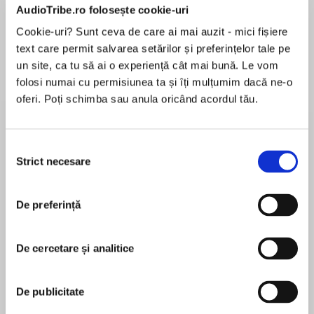
AudioTribe.ro folosește cookie-uri
Cookie-uri? Sunt ceva de care ai mai auzit - mici fișiere
Elita de Argint (Elita
Diavolul se îmbracă de
Migdală
text care permit salvarea setărilor și preferințelor tale pe
de...
la...
Dani Francis
Lauren Weisberger
Sohn Won-pyung
un site, ca tu să ai o experiență cât mai bună. Le vom
folosi numai cu permisiunea ta și îți mulțumim dacă ne-o
oferi. Poți schimba sau anula oricând acordul tău.
Despre
carte
Selecția
Dacă vă doriţi copii optimişti, încrezători în sine,
Strict necesare
consimțământului
perseverenţi, cu umor, afectuoşi, atenţi, loiali,
responsabili, devotaţi, entuziaşti şi cu o
De preferință
atitudine mentală pozitivă, atunci urmaţi
sfaturile din această carte.
MAI MULT
Lumea în care suntem nevoiţi să ne creştem
De cercetare și analitice
În acest moment nu există recenzii
copiii se transformă rapid. Conflictul dintre
pentru această carte
generaţii este mai acut ca oricând, iar carierele
De publicitate
părinţilor au, de multe ori, un efect nociv asupra
vieţii de familie. Mai rău, ştirile şi programele TV