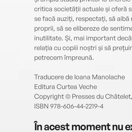
critica societății actuale și oferă 
se facă auziți, respectați, să aibă
proprii, să se elibereze de sentime
inutilitate. Și, mai important dec
relația cu copiii noștri și să preț
petrecem împreună.
Traducere de Ioana Manolache
Editura Curtea Veche
Copyright © Presses du Châtelet
ISBN 978-606-44-2219-4
În acest moment nu ex