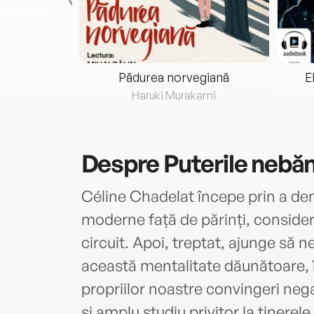
eria...
Pădurea norvegiană
E
ris
Haruki Murakami
Despre
Puterile nebăn
Céline Chadelat începe prin a dema
moderne față de părinți, consideraț
circuit. Apoi, treptat, ajunge să
această mentalitate dăunătoare, 
propriilor noastre convingeri neg
și amplu studiu privitor la tinere