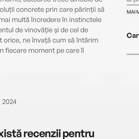
civic
soluții concrete prin care părinții să
MAI 
Sănăt
 mai multă încredere în instinctele
viață
ntul de vinovăție și de cel de
Cari
ât orice, ne învață cum să întărim
uim fiecare moment pe care îl
, 2024
istă recenzii pentru