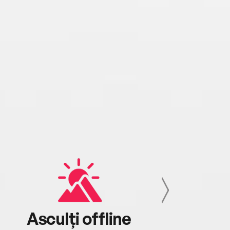
Asculți offline
Aj