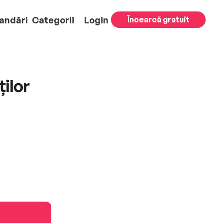
andări
Categorii
Login
Încearcă gratuit
ților