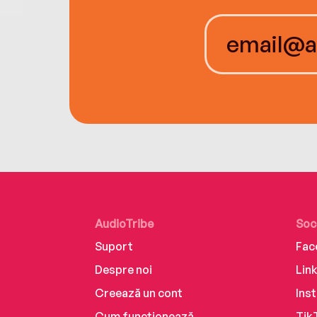
AudioTribe
Soc
Suport
Fac
Despre noi
Lin
Creează un cont
Ins
Cum funcționează
Tik