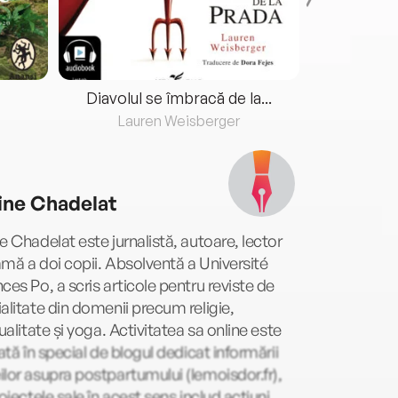
Diavolul se îmbracă de la...
Lauren Weisberger
Fre
ine Chadelat
e Chadelat este jurnalistă, autoare, lector
mă a doi copii. Absolventă a Université
ces Po, a scris articole pentru reviste de
alitate din domenii precum religie,
tualitate și yoga. Activitatea sa online este
rată în special de blogul dedicat informării
lor asupra postpartumului (lemoisdor.fr),
roiectele sale în acest sens includ acțiuni