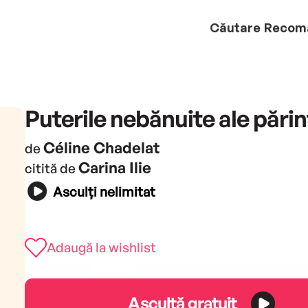
Căutare
Recom
Puterile nebănuite ale părin
Céline Chadelat
de
Carina Ilie
citită de
Asculți nelimitat
Adaugă la wishlist
Ascultă gratuit