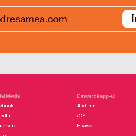
ial Media
Descarcă app-ul
ebook
Android
kedIn
iOS
tagram
Huawei
Tok