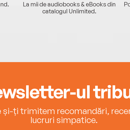
ând.
La mii de audiobooks & eBooks din
Po
catalogul Unlimited.
wsletter-ul tribu
e și-ți trimitem recomandări, recenz
lucruri simpatice.