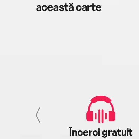
această carte
cu tine
Încerci gratuit