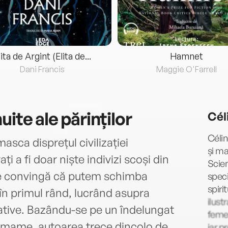
lita de Argint (Elita de...
Hamnet
Dani Francis
Maggie O'Farrell
uite ale părinților
Cél
Célin
sca disprețul civilizației
și ma
i a fi doar niște indivizi scoși din
Scien
 ne convingă că putem schimba
speci
spiri
în primul rând, lucrând asupra
ilust
ative. Bazându-se pe un îndelungat
femei
le mame, autoarea trece dincolo de
iar p