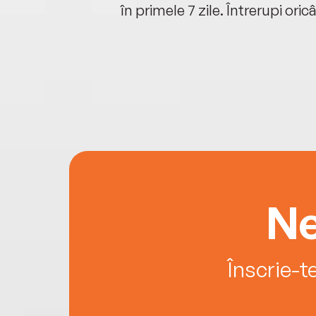
oriunde ești.
în primele 7 zile. Întrerupi oric
Ne
Înscrie-t