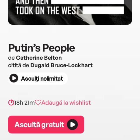
Putin’s People
de
Catherine Belton
citită de
Dugald Bruce-Lockhart
Asculți nelimitat
18h 21m
Adaugă la wishlist
Ascultă gratuit