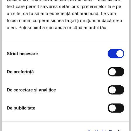
text care permit salvarea setărilor și preferințelor tale pe
un site, ca tu să ai o experiență cât mai bună. Le vom
folosi numai cu permisiunea ta și îți mulțumim dacă ne-o
Despre
carte
oferi. Poți schimba sau anula oricând acordul tău.
THE SUNDAY TIMES BESTSELLER
‘An outstanding exposé of Putin and his criminal
Selecția
pals … [A] long-awaited, must read book’
Strict necesare
consimțământului
SUNDAY TIMES
‘Books about modern Russia abound … Belton
MAI MULT
has surpassed them all. Her much-awaited
De preferință
În acest moment nu există recenzii
book is the best and most important on modern
pentru această carte
Russia’ THE TIMES
De cercetare și analitice
Catherine Belton
De publicitate
A chilling and revelatory expose of the KGB’s
renaissance, Putin’s rise to power, and how
Dugald Bruce-Lockhart
Russian black cash is subverting the world.