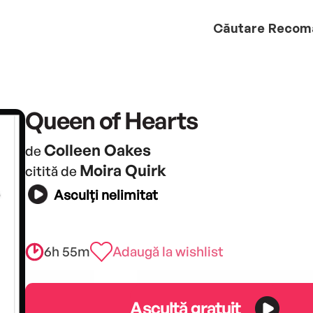
Căutare
Recom
Queen of Hearts
Colleen Oakes
de
Moira Quirk
citită de
Asculți nelimitat
6h 55m
Adaugă la wishlist
Ascultă gratuit