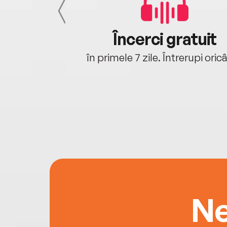
cu tine
Încerci gratuit
oriunde ești.
în primele 7 zile. Întrerupi oric
Ne