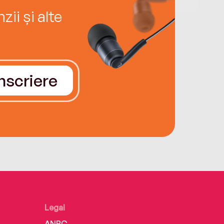
ii și alte
Înscriere
Legal
ANPC