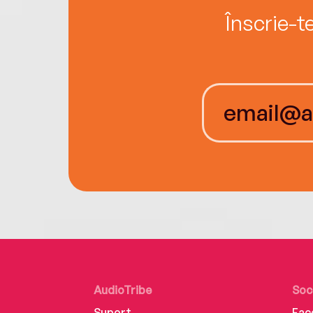
Înscrie-t
AudioTribe
Soc
Suport
Fac