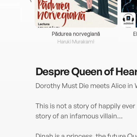
eria...
Pădurea norvegiană
E
ris
Haruki Murakami
Despre
Queen of Hea
Dorothy Must Die meets Alice in
This is not a story of happily ever 
story of an infamous villain…
Dinah is a princess, the future Q