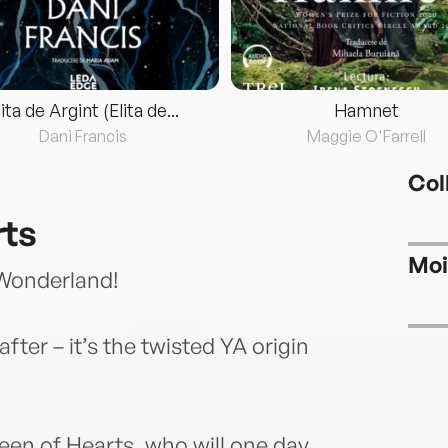
lita de Argint (Elita de...
Hamnet
Dani Francis
Maggie O'Farrell
Col
rts
Moi
 Wonderland!
after – it’s the twisted YA origin
ueen of Hearts, who will one day