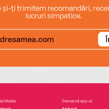
e și-ți trimitem recomandări, recenz
lucruri simpatice.
ial Media
Descarcă app-ul
ebook
Android