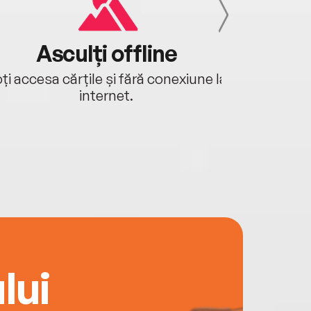
Asculți offline
Aj
ți accesa cărțile și fără conexiune la
Ascultă a
internet.
lui