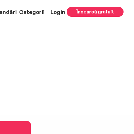
andări
Categorii
Login
Încearcă gratuit