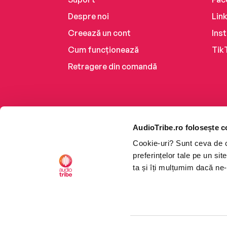
Despre noi
Lin
Creează un cont
Ins
Cum funcționează
Tik
Retragere din comandă
AudioTribe.ro folosește c
Cookie-uri? Sunt ceva de ca
preferințelor tale pe un si
ta și îți mulțumim dacă ne-
Platforma de audiobooks ș