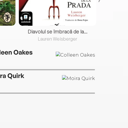
Diavolul se îmbracă de la...
Lauren Weisberger
Fre
leen Oakes
ra Quirk