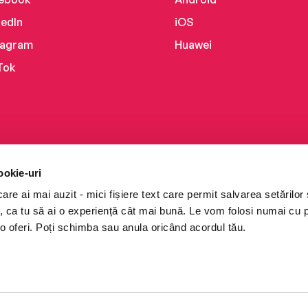
kedIn
iOS
tagram
Huawei
Tok
ookie-uri
re ai mai auzit - mici fișiere text care permit salvarea setărilor 
te, ca tu să ai o experiență cât mai bună. Le vom folosi numai cu
o oferi. Poți schimba sau anula oricând acordul tău.
i books a Cărturești.