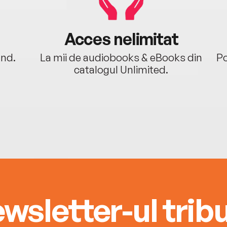
Acces nelimitat
ând.
La mii de audiobooks & eBooks din
Po
catalogul Unlimited.
wsletter-ul tribu