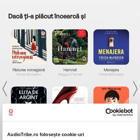
Dacă ți-a plăcut încearcă și
a...
Pădurea norvegiană
Hamnet
Menajera
I
Haruki Murakami
Maggie O'Farrell
Freida McFadden
Elita de Argint (Elita
Diavolul se îmbracă de
Migdală
de...
la...
Dani Francis
Lauren Weisberger
Sohn Won-pyung
AudioTribe.ro folosește cookie-uri