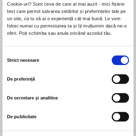
Cookie-uri? Sunt ceva de care ai mai auzit - mici fișiere
text care permit salvarea setărilor și preferințelor tale pe
un site, ca tu să ai o experiență cât mai bună. Le vom
Despre
carte
folosi numai cu permisiunea ta și îți mulțumim dacă ne-o
oferi. Poți schimba sau anula oricând acordul tău.
A fresh, witty, accessible life of Queen Victoria.
Not since Lytton Strachey has the irony,
contradictions and influence of this Queen been
Selecția
treated with such flourish or biographical
Strict necesare
consimțământului
insight.
MAI MULT
De preferință
În acest moment nu există recenzii
Reigning over a lifetime, Queen Victoria
pentru această carte
embodied the spirit of the contradictory era to
which she lent her name. She championed
De cercetare și analitice
Matthew Dennison
modern art and photography but resisted
education for the working classes and woman’s
Matthew Dennison is the author of seven critically
De publicitate
suffrage; she advocated cultural imperialism,
acclaimed works of non-fiction, including Behind
tempered by imperial compassion; in her
the Mask: The Life of Vita Sackville-West, a Book
deference to her husband Prince Albert and her