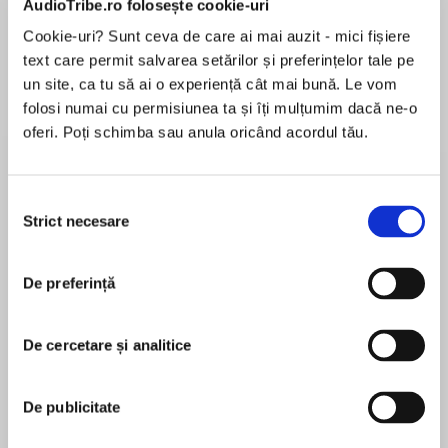
AudioTribe.ro folosește cookie-uri
Cookie-uri? Sunt ceva de care ai mai auzit - mici fișiere
text care permit salvarea setărilor și preferințelor tale pe
Despre
carte
un site, ca tu să ai o experiență cât mai bună. Le vom
folosi numai cu permisiunea ta și îți mulțumim dacă ne-o
Todos los días organizaciones alrededor del
oferi. Poți schimba sau anula oricând acordul tău.
mundo lanzan iniciativas de cambio, muchas
veces de gran magnitud y con grandes gastos,
destinadas a mejorar el statu quo. Sin embargo,
Selecția
entre el cincuenta y el setenta por ciento de
Strict necesare
consimțământului
MAI MULT
esos esfuerzos por lograr un cambio fracasan.
În acest moment nu există recenzii
Unos pocos perecen de manera repentina, pero
De preferință
pentru această carte
son muchos los que mueren con una muerte
larga y dolorosa que agota los recursos, la
energía y la moral de la organización. ¿Quién, o
De cercetare și analitice
qué, está matando el cambio? Eso es lo que vas
Ken Blanchard
a descubrir en esta ingeniosa historia de
De publicitate
misterio. La historia presenta al Agente Mike
Ken Blanchard is the founder and Chairman of The
McNally, un detective al estilo de Columbo, que
Ken Blanchard Companies. His One Minute