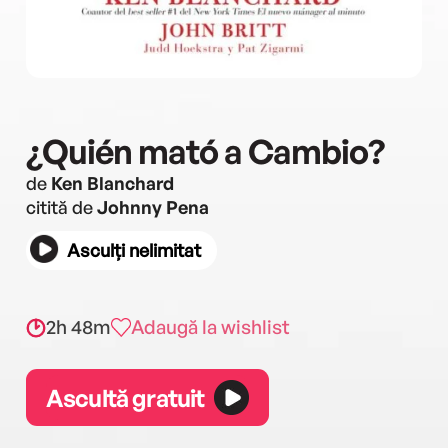
¿Quién mató a Cambio?
de
Ken Blanchard
citită de
Johnny Pena
Asculți nelimitat
2h 48m
Adaugă la wishlist
Ascultă gratuit