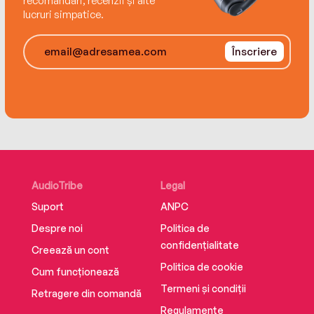
recomandări, recenzii și alte
el grado de salud de las iniciativas de cambio
lucruri simpatice.
que se producen en tu organización, y
aprenderás mejores prácticas para capacitar y
Înscriere
mantener la producción del cambio deseado.
AudioTribe
Legal
Suport
ANPC
Despre noi
Politica de
confidențialitate
Creează un cont
Politica de cookie
Cum funcționează
Termeni și condiții
Retragere din comandă
Regulamente