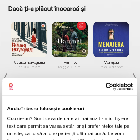
Dacă ți-a plăcut încearcă și
a...
Pădurea norvegiană
Hamnet
Menajera
I
Haruki Murakami
Maggie O'Farrell
Freida McFadden
AudioTribe.ro folosește cookie-uri
Cookie-uri? Sunt ceva de care ai mai auzit - mici fișiere
Elita de Argint (Elita
Diavolul se îmbracă de
Migdală
de...
la...
Dani Francis
Lauren Weisberger
Sohn Won-pyung
text care permit salvarea setărilor și preferințelor tale pe
un site, ca tu să ai o experiență cât mai bună. Le vom