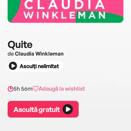
Quite
de
Claudia Winkleman
Asculți nelimitat
5h 56m
Adaugă la wishlist
Ascultă gratuit