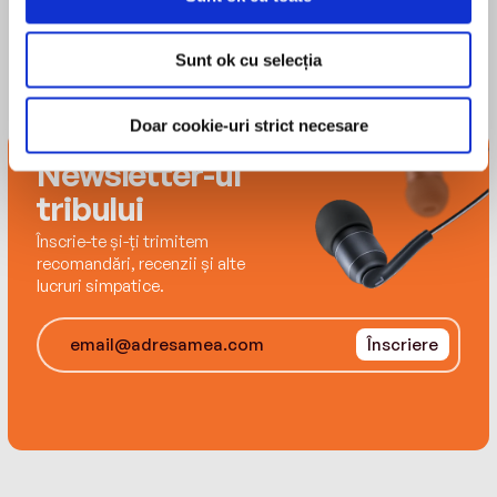
Sunt ok cu selecția
‘Full of hilarious insights’ Vanity Fair
Doar cookie-uri strict necesare
Newsletter-ul
tribului
A SUNDAY TIMES BESTSELLER
Înscrie-te și-ți trimitem
recomandări, recenzii și alte
lucruri simpatice.
Funny, moving and truthful… Quite
Înscriere
Claudia Winkleman’swarmth, humour, no-
holds-barred attitude and smoky eye have
made her the favourite broadcaster of millions
and a much-loved household name.
In this, her first ever book, Claudia invites us all