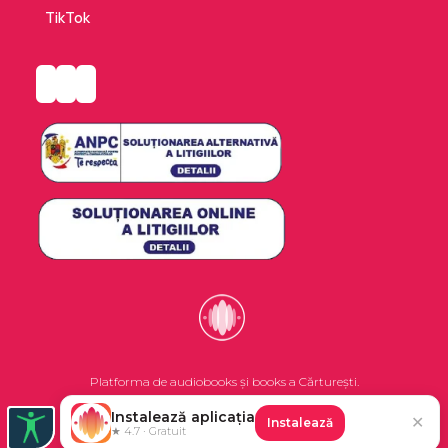
broad audience’ MICHAEL E. MANN
TikTok
‘Utterly unlike any book yet written in this field’
ANAND MAHINDRA
‘Gripping … A must-read for every concerned
global citizen’ NANDAN NILEKANI
Platforma de audiobooks și books a Cărturești.
Instalează aplicația
✕
Instalează
©2026 Nemo EPG SRL. Toate drepturile rezervate.
★ 4.7 · Gratuit