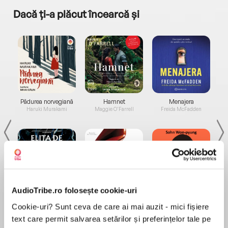
Dacă ți-a plăcut încearcă și
a...
Pădurea norvegiană
Hamnet
Menajera
I
Haruki Murakami
Maggie O'Farrell
Freida McFadden
AudioTribe.ro folosește cookie-uri
Elita de Argint (Elita
Diavolul se îmbracă de
Migdală
de...
la...
Dani Francis
Lauren Weisberger
Sohn Won-pyung
Cookie-uri? Sunt ceva de care ai mai auzit - mici fișiere
text care permit salvarea setărilor și preferințelor tale pe