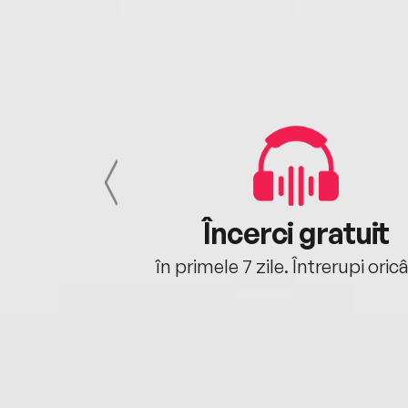
cu tine
Încerci gratuit
oriunde ești.
în primele 7 zile. Întrerupi oric