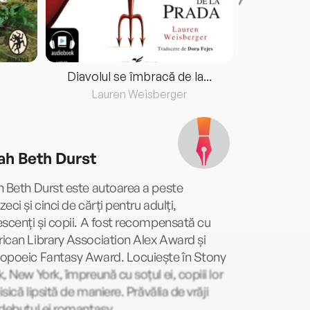
Diavolul se îmbracă de la...
Lauren Weisberger
Fre
ah Beth Durst
 Beth Durst este autoarea a peste
eci și cinci de cărți pentru adulți,
scenți și copii. A fost recompensată cu
can Library Association Alex Award și
opoeic Fantasy Award. Locuiește în Stony
, New York, împreună cu soțul ei, copiii lor
pisică lipsită de maniere. Prăvălia de vrăji
debutul ei romantasy.