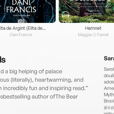
lita de Argint (Elita de...
Hamnet
Dani Francis
Maggie O'Farrell
ds
Sar
Sarah
d a big helping of palace
douăz
us (literally), heartwarming, and
adole
incredibly fun and inspiring read.”
Ameri
Myth
sbestselling author ofThe Bear
Brook
și o 
este 