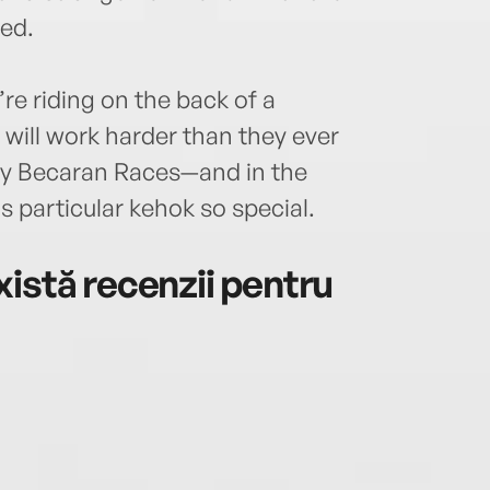
med.
u’re riding on the back of a
will work harder than they ever
ly Becaran Races—and in the
 particular kehok so special.
istă recenzii pentru