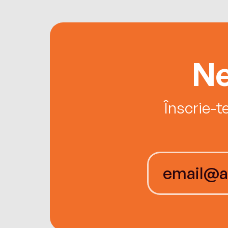
Ne
Înscrie-t