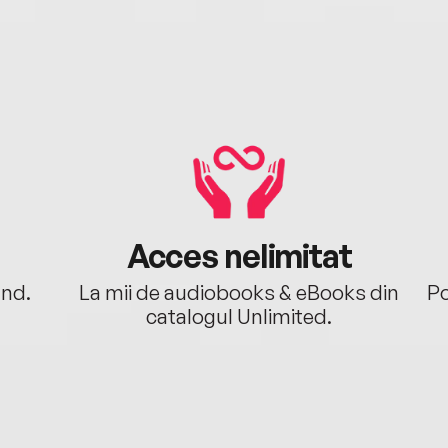
Acces nelimitat
ând.
La mii de audiobooks & eBooks din
Po
catalogul Unlimited.