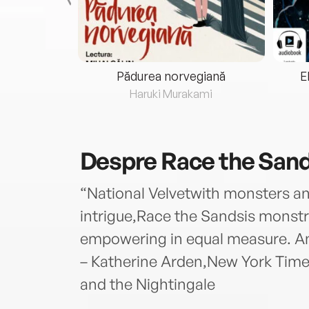
eria...
Pădurea norvegiană
E
ris
Haruki Murakami
Despre
Race the San
“National Velvetwith monsters an
intrigue,Race the Sandsis monstro
empowering in equal measure. An 
– Katherine Arden,New York Time
and the Nightingale