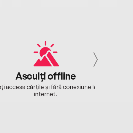
Asculți offline
Aj
ți accesa cărțile și fără conexiune la
Ascultă a
internet.