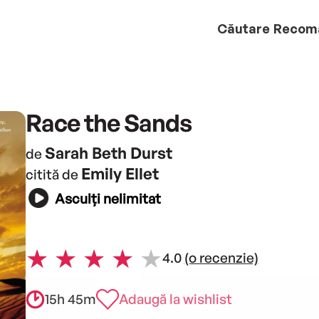
Căutare
Recom
Race the Sands
Sarah Beth Durst
de
Emily Ellet
citită de
Asculți nelimitat
4.0
(o recenzie)
15h 45m
Adaugă la wishlist