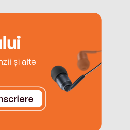
lui
ii și alte
Înscriere