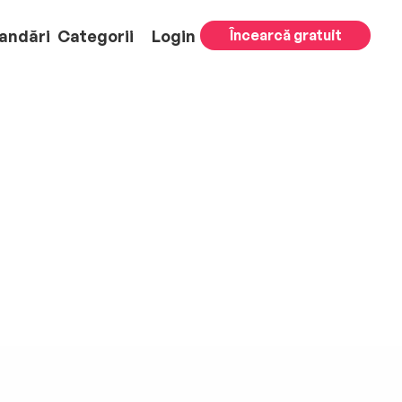
andări
Categorii
Login
Încearcă gratuit