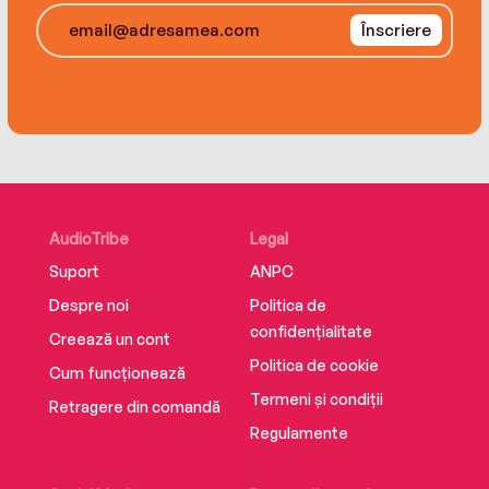
what he says will be his final race—a fifty-
Înscriere
kilometer race at age eighty.
AudioTribe
Legal
Suport
ANPC
Despre noi
Politica de
confidențialitate
Creează un cont
Politica de cookie
Cum funcționează
Termeni și condiții
Retragere din comandă
Regulamente