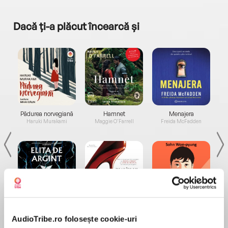
Dacă ți-a plăcut încearcă și
a...
Pădurea norvegiană
Hamnet
Menajera
I
Haruki Murakami
Maggie O'Farrell
Freida McFadden
Elita de Argint (Elita
Diavolul se îmbracă de
Migdală
de...
la...
Dani Francis
Lauren Weisberger
Sohn Won-pyung
AudioTribe.ro folosește cookie-uri