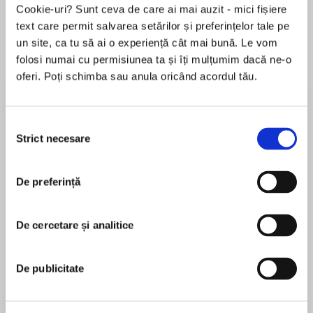
Cookie-uri? Sunt ceva de care ai mai auzit - mici fișiere
text care permit salvarea setărilor și preferințelor tale pe
un site, ca tu să ai o experiență cât mai bună. Le vom
Despre
carte
folosi numai cu permisiunea ta și îți mulțumim dacă ne-o
oferi. Poți schimba sau anula oricând acordul tău.
An award-winning, much-loved biologist turns
his gaze on himself, using his long-distance
running to illuminate the changes to a human
Selecția
body over a lifetime
Strict necesare
consimțământului
MAI MULT
Part memoir, part scientific
De preferință
În acest moment nu există recenzii
investigation,Racing the Clockis the book
pentru această carte
biologist and natural historian Bernd Heinrich
has been waiting his entire life to write. A
De cercetare și analitice
Bernd Heinrich
dedicated and accomplished marathon (and
ultra-marathon) runner who won his first
BERND HEINRICHis an acclaimed scientist and
De publicitate
marathon at age thirty-nine, Heinrich looks
the author of numerous books, including the best-
deeply at running, aging, and the body,
sellingWinter World, Mind of the Raven, Why We
exploring the unresolved relationship between